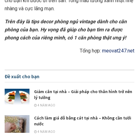
cho bạn khi bước đi trên sàn. Tông màu tường xanh nhạt nhẹ
nhàng và cực lãng mạn.
Trên đây là tips decor phòng ngủ vintage dành cho căn
phòng của bạn. Hy vọng đã giúp cho bạn tìm ra được
phong cách của riêng mình, có 1 căn phòng thật ưng ý!
Tổng hợp:
meovat247.net
Đề xuất cho bạn
Giảm cân tại nhà – Giải pháp cho thân hình trở nên
lý tưởng
4 NĂM AGO
Cách làm giá đỗ bằng cát tại nhà – Không cần tưới
nước
4 NĂM AGO