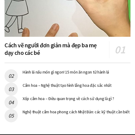
Cách vẽ người đơn giản mà đẹp ba mẹ
dạy cho các bé
Hành lá nấu món gì ngon! 15 món ăn ngon từ hành lá
Cắm hoa – Nghệ thuật tạo hình lẵng hoa đặc sắc nhất
Xốp cắm hoa – Điều quan trọng về cách sử dụng là gì ?
Nghệ thuật cắm hoa phong cách Nhật Bản: các kỹ thuật cần biết