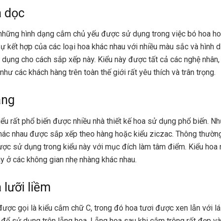
 dọc
 những hình dạng cắm c
hủ yếu được sử dụng trong việc bó hoa ho
Sự kết hợp của các loại hoa khác nhau với nhiều màu sắc và hình 
dụng cho cách sắp xếp này. Kiểu này được tất cả các nghệ nhân,
hư các khách hàng trên toàn thế giới rất yêu thích và trân trọng.
ang
iểu
rất phổ biến được nhiều nhà thiết kế hoa sử dụng phổ biến. 
ác nhau được sắp xếp theo hàng hoặc kiểu ziczac. Thông thườn
c sử dụng trong kiểu này với mục đích làm tâm điểm. Kiểu hoa 
y ở các không gian nhẹ nhàng khác nhau.
 lưỡi liềm
ược gọi là kiểu cắm chữ C, trong đó hoa tươi được xen lẫn với lá
để sử dụng trên lẵng hoa. Lẵng hoa sau khi cắm trông rất đẹp và