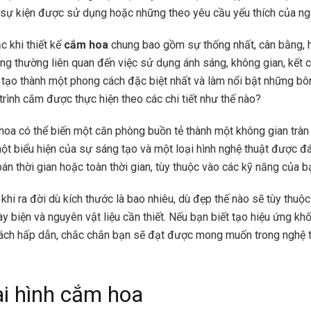
 sự kiện được sử dụng hoặc những theo yêu cầu yếu thích của n
c khi thiết kế
cắm hoa
chung bao gồm sự thống nhất, cân bằng, h
ng thường liên quan đến việc sử dụng ánh sáng, không gian, kết cấ
tạo thành một phong cách đặc biệt nhất và làm nổi bật những bô
trình cắm được thực hiện theo các chi tiết như thế nào?
hoa có thể biến một căn phòng buồn tẻ thành một không gian tràn 
ột biểu hiện của sự sáng tạo và một loại hình nghệ thuật được đá
bán thời gian hoặc toàn thời gian, tùy thuộc vào các kỹ năng của b
khi ra đời dù kích thước là bao nhiêu, dù đẹp thế nào sẽ tùy thuộ
y biện và nguyên vật liệu cần thiết. Nếu bạn biết tạo hiệu ứng kh
cách hấp dẫn, chắc chắn bạn sẽ đạt được mong muốn trong nghệ 
.
ài hình cắm hoa