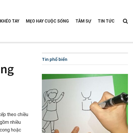
KHÉO TAY
MẸO HAY CUỘC SỐNG
TÂM SỰ
TIN TỨC
Tin phổ biến
ẵng
xếp theo chiều
o gồm nhiều
 cong hoặc