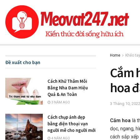
Home
Khéo ta
Đề xuất cho bạn
Cắm h
Cách Khử Thâm Môi
hoa đ
Bằng Nha Đam Hiệu
Quả & An Toàn
3 NĂM AGO
3 Tháng 10, 202
Cách chụp ảnh đẹp
Cắm hoa
là t
bằng điện thoại vạn
dọc, ngang, hì
người mê cho người mới
cách sắp xếp
4 NĂM AGO