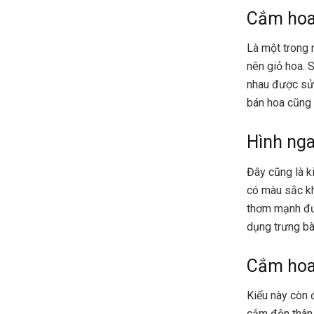
Cắm hoa
Là một trong
nên giỏ hoa. 
nhau được sử 
bán hoa cũng n
Hình ng
Đây cũng là k
có màu sắc kh
thơm mạnh đượ
dụng trưng bà
Cắm hoa
Kiểu
này còn đ
cắm độn thân 