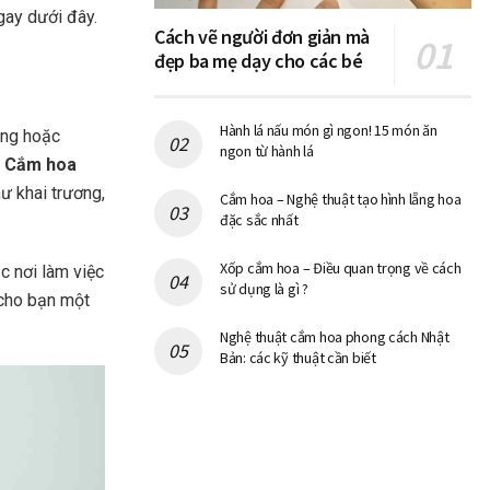
gay dưới đây.
Cách vẽ người đơn giản mà
đẹp ba mẹ dạy cho các bé
Hành lá nấu món gì ngon! 15 món ăn
òng hoặc
ngon từ hành lá
.
Cắm hoa
ư khai trương,
Cắm hoa – Nghệ thuật tạo hình lẵng hoa
đặc sắc nhất
Xốp cắm hoa – Điều quan trọng về cách
c nơi làm việc
sử dụng là gì ?
ữ cho bạn một
Nghệ thuật cắm hoa phong cách Nhật
Bản: các kỹ thuật cần biết