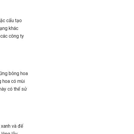
ặc cấu tạo
dạng khác
 các công ty
Những bông hoa
g hoa có mùi
này có thể sử
 xanh và đế
 lộng lẫy