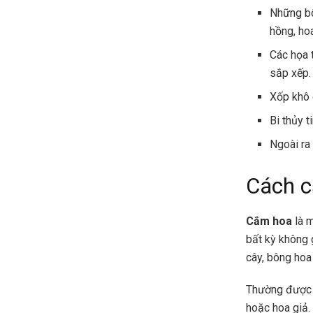
Những bô
hồng, ho
Các họa 
sắp xếp.
Xốp khô 
Bi thủy 
Ngoài ra
Cách 
Cắm hoa
là m
bất kỳ không 
cây, bông hoa
Thường được s
hoặc hoa giả.