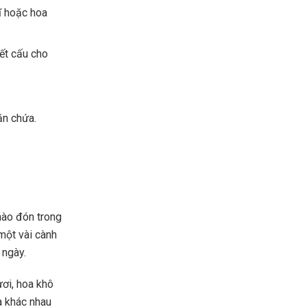
ĩ hoặc hoa
ết cấu cho
ăn chứa.
hào đón trong
một vài cành
 ngày.
ơi, hoa khô
a khác nhau