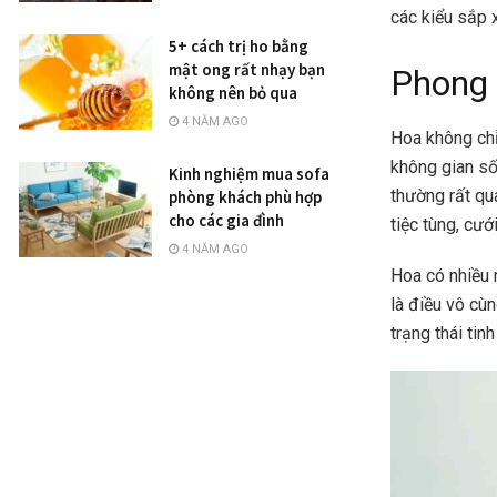
các kiểu sắp 
5+ cách trị ho bằng
mật ong rất nhạy bạn
Phong
không nên bỏ qua
4 NĂM AGO
Hoa không chỉ
không gian sốn
Kinh nghiệm mua sofa
thường rất qu
phòng khách phù hợp
cho các gia đình
tiệc tùng, cướ
4 NĂM AGO
Hoa có nhiều 
là điều vô cùn
trạng thái tin