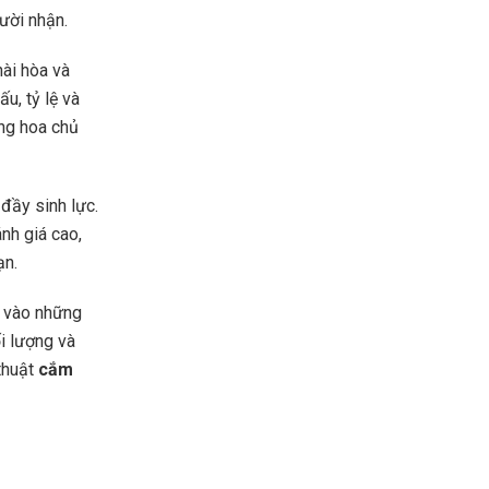
gười nhận.
ài hòa và
u, tỷ lệ và
ng hoa chủ
đầy sinh lực.
nh giá cao,
ạn.
c vào những
ối lượng và
thuật
cắm