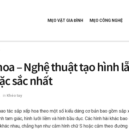
MẸO VẶT GIA ĐÌNH
MẸO CÔNG NGHỆ
y
oa – Nghệ thuật tạo hình l
ặc sắc nhất
2
in
Khéo tay
hao tác sắp xếp hoa theo một số kiểu dáng cơ bản bao gồm sắp 
nh tam giác, hình lưỡi liềm và hình bầu dục. Các hình hài khác ba
 khác nhau, chẳng hạn như cắm hình chữ S hoặc cắm theo đường