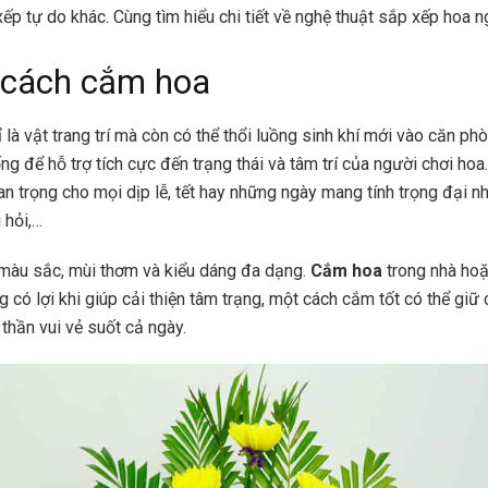
xếp tự do khác. Cùng tìm hiểu chi tiết về nghệ thuật sắp xếp hoa n
 cách cắm hoa
 là vật trang trí mà còn có thể thổi luồng sinh khí mới vào căn ph
g để hỗ trợ tích cực đến trạng thái và tâm trí của người chơi hoa
an trọng cho mọi dịp lễ, tết hay những ngày mang tính trọng đại nh
i hỏi,…
màu sắc, mùi thơm và kiểu dáng đa dạng.
Cắm hoa
trong nhà hoặ
g có lợi khi giúp cải thiện tâm trạng, một cách cắm tốt có thể gi
h thần vui vẻ suốt cả ngày.