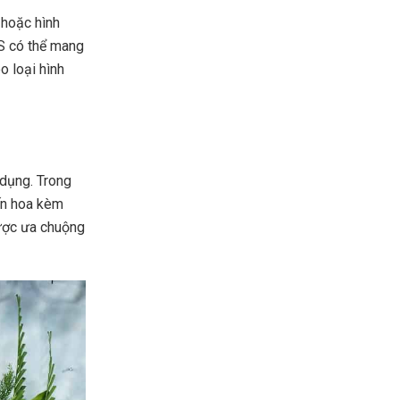
 hoặc hình
 S có thể mang
o loại hình
dụng. Trong
iến hoa kèm
được ưa chuộng