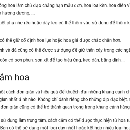
ng hoa làm chủ đạo chẳng hạn mẫu đơn, hoa loa kèn, hoa diên v
a hướng dương, ….
tiết phụ như rêu hoặc dây leo có thể thêm vào sử dụng để thêm k
có thể giữ cố định hoa lụa hoặc hoa giả được chắc chắn hơn.
tinh và đá cũng có thể được sử dụng để giữ thân cây trong các ng
 còn có sơn phun, sơn xịt để tạo hiệu ứng, keo dán, băng dính,….
cắm hoa
ột cách đơn giản và hiệu quả để khuếch đại những khung cảnh c
gian nhất định nào. Không chỉ dành riêng cho những dịp đặc biệt, 
 đơn giản cũng có thể trở thành quan trọng trong khung cảnh hàng
ử dụng làm trung tâm, cách cắm có thể được thực hiện từ hoa tư
 Bạn có thể sử dụng một loại duy nhất hoặc kết hợp nhiều loại ho