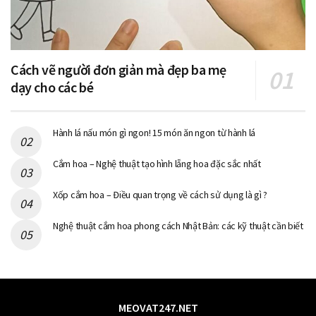
Cách vẽ người đơn giản mà đẹp ba mẹ
dạy cho các bé
Hành lá nấu món gì ngon! 15 món ăn ngon từ hành lá
Cắm hoa – Nghệ thuật tạo hình lẵng hoa đặc sắc nhất
Xốp cắm hoa – Điều quan trọng về cách sử dụng là gì ?
Nghệ thuật cắm hoa phong cách Nhật Bản: các kỹ thuật cần biết
MEOVAT247.NET