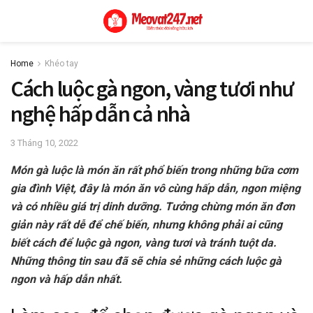
Home
Khéo tay
Cách luộc gà ngon, vàng tươi như
nghệ hấp dẫn cả nhà
3 Tháng 10, 2022
Món gà luộc là món ăn rất phổ biến trong những bữa cơm
gia đình Việt, đây là món ăn vô cùng hấp dẫn, ngon miệng
và có nhiều giá trị dinh dưỡng. Tưởng chừng món ăn đơn
giản này rất dễ để chế biến, nhưng không phải ai cũng
biết cách để luộc gà ngon, vàng tươi và tránh tuột da.
Những thông tin sau đã sẽ chia sẻ những cách luộc gà
ngon và hấp dẫn nhất.