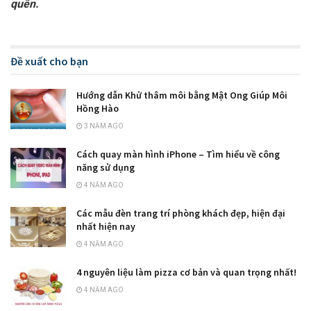
quên.
Đề xuất cho bạn
Hướng dẫn Khử thâm môi bằng Mật Ong Giúp Môi
Hồng Hào
3 NĂM AGO
Cách quay màn hình iPhone – Tìm hiểu về công
năng sử dụng
4 NĂM AGO
Các mẫu đèn trang trí phòng khách đẹp, hiện đại
nhất hiện nay
4 NĂM AGO
4 nguyên liệu làm pizza cơ bản và quan trọng nhất!
4 NĂM AGO