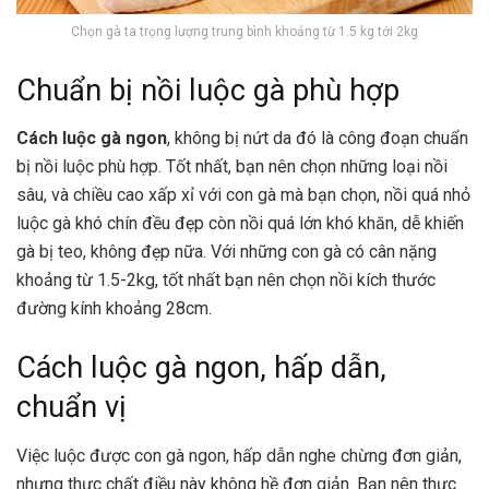
Chọn gà ta trọng lượng trung bình khoảng từ 1.5 kg tới 2kg
Chuẩn bị nồi luộc gà phù hợp
Cách luộc gà ngon
, không bị nứt da đó là công đoạn chuẩn
bị nồi luộc phù hợp. Tốt nhất, bạn nên chọn những loại nồi
sâu, và chiều cao xấp xỉ với con gà mà bạn chọn, nồi quá nhỏ
luộc gà khó chín đều đẹp còn nồi quá lớn khó khăn, dễ khiến
gà bị teo, không đẹp nữa. Với những con gà có cân nặng
khoảng từ 1.5-2kg, tốt nhất bạn nên chọn nồi kích thước
đường kính khoảng 28cm.
Cách luộc gà ngon, hấp dẫn,
chuẩn vị
Việc luộc được con gà ngon, hấp dẫn nghe chừng đơn giản,
nhưng thực chất điều này không hề đơn giản. Bạn nên thực