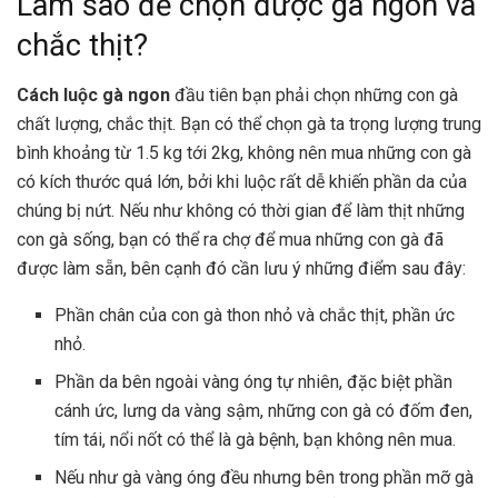
Làm sao để chọn được gà ngon và
chắc thịt?
Cách luộc gà ngon
đầu tiên bạn phải chọn những con gà
chất lượng, chắc thịt. Bạn có thể chọn gà ta trọng lượng trung
bình khoảng từ 1.5 kg tới 2kg, không nên mua những con gà
có kích thước quá lớn, bởi khi luộc rất dễ khiến phần da của
chúng bị nứt. Nếu như không có thời gian để làm thịt những
con gà sống, bạn có thể ra chợ để mua những con gà đã
được làm sẵn, bên cạnh đó cần lưu ý những điểm sau đây:
Phần chân của con gà thon nhỏ và chắc thịt, phần ức
nhỏ.
Phần da bên ngoài vàng óng tự nhiên, đặc biệt phần
cánh ức, lưng da vàng sậm, những con gà có đốm đen,
tím tái, nổi nốt có thể là gà bệnh, bạn không nên mua.
Nếu như gà vàng óng đều nhưng bên trong phần mỡ gà