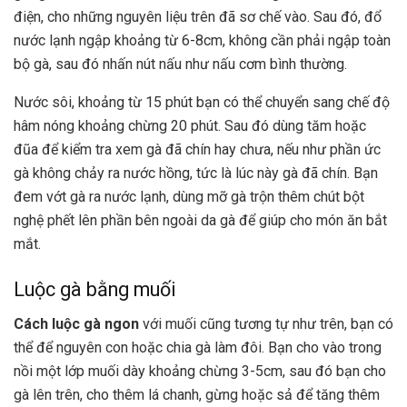
điện, cho những nguyên liệu trên đã sơ chế vào. Sau đó, đổ
nước lạnh ngập khoảng từ 6-8cm, không cần phải ngập toàn
bộ gà, sau đó nhấn nút nấu như nấu cơm bình thường.
Nước sôi, khoảng từ 15 phút bạn có thể chuyển sang chế độ
hâm nóng khoảng chừng 20 phút. Sau đó dùng tăm hoặc
đũa để kiểm tra xem gà đã chín hay chưa, nếu như phần ức
gà không chảy ra nước hồng, tức là lúc này gà đã chín. Bạn
đem vớt gà ra nước lạnh, dùng mỡ gà trộn thêm chút bột
nghệ phết lên phần bên ngoài da gà để giúp cho món ăn bắt
mắt.
Luộc gà bằng muối
Cách luộc gà ngon
với muối cũng tương tự như trên, bạn có
thể để nguyên con hoặc chia gà làm đôi. Bạn cho vào trong
nồi một lớp muối dày khoảng chừng 3-5cm, sau đó bạn cho
gà lên trên, cho thêm lá chanh, gừng hoặc sả để tăng thêm