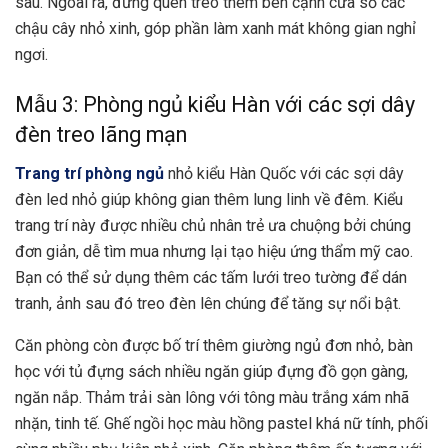
sâu. Ngoài ra, đừng quên treo thêm bên cạnh cửa sổ các
chậu cây nhỏ xinh, góp phần làm xanh mát không gian nghỉ
ngơi.
Mẫu 3: Phòng ngủ kiểu Hàn với các sợi dây
đèn treo lãng mạn
Trang trí phòng ngủ
nhỏ kiểu Hàn Quốc với các sợi dây
đèn led nhỏ giúp không gian thêm lung linh về đêm. Kiểu
trang trí này được nhiều chủ nhân trẻ ưa chuộng bởi chúng
đơn giản, dễ tìm mua nhưng lại tạo hiệu ứng thẩm mỹ cao.
Bạn có thể sử dụng thêm các tấm lưới treo tường để dán
tranh, ảnh sau đó treo đèn lên chúng để tăng sự nổi bật.
Căn phòng còn được bố trí thêm giường ngủ đơn nhỏ, bàn
học với tủ đựng sách nhiều ngăn giúp đựng đồ gọn gàng,
ngăn nắp. Thảm trải sàn lông với tông màu trắng xám nhã
nhặn, tinh tế. Ghế ngồi học màu hồng pastel khá nữ tính, phối