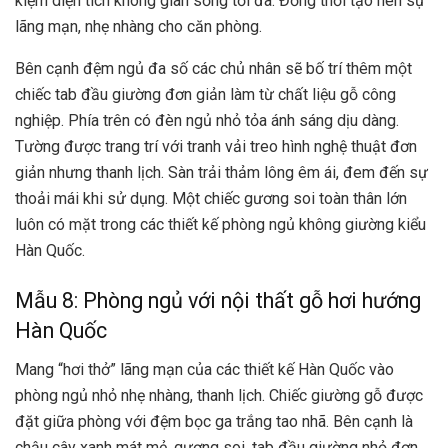
kiệm diện tích không gian sống tối đa. Đồng thời tạo nên sự
lãng mạn, nhẹ nhàng cho căn phòng.
Bên cạnh đệm ngủ đa số các chủ nhân sẽ bố trí thêm một
chiếc tab đầu giường đơn giản làm từ chất liệu gỗ công
nghiệp. Phía trên có đèn ngủ nhỏ tỏa ánh sáng dịu dàng.
Tường được trang trí với tranh vải treo hình nghệ thuật đơn
giản nhưng thanh lịch. Sàn trải thảm lông êm ái, đem đến sự
thoải mái khi sử dụng. Một chiếc gương soi toàn thân lớn
luôn có mặt trong các
thiết kế phòng ngủ không giường
kiểu
Hàn Quốc.
Mẫu 8: Phòng ngủ với nội thất gỗ hơi hướng
Hàn Quốc
Mang “hơi thở” lãng mạn của các thiết kế Hàn Quốc vào
phòng ngủ nhỏ nhẹ nhàng, thanh lịch. Chiếc giường gỗ được
đặt giữa phòng với đệm bọc ga trắng tao nhã. Bên cạnh là
chậu cây xanh mát mẻ, gương soi, tab đầu giường nhỏ đơn