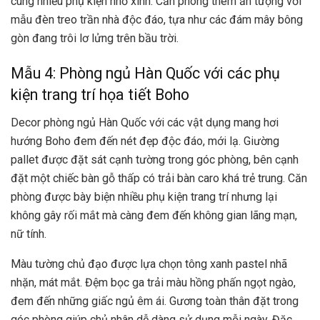
cùng nhiều phụ kiện nhỏ xinh. Căn phòng thêm ấn tượng với
mẫu đèn treo trần nhà độc đáo, tựa như các đám mây bông
gòn đang trôi lơ lửng trên bầu trời.
Mẫu 4: Phòng ngủ Hàn Quốc với các phụ
kiện trang trí họa tiết Boho
Decor phòng ngủ Hàn Quốc với các vật dụng mang hơi
hướng Boho đem đến nét đẹp độc đáo, mới lạ. Giường
pallet được đặt sát cạnh tường trong góc phòng, bên cạnh
đặt một chiếc bàn gỗ thấp có trải bàn caro khá trẻ trung. Căn
phòng được bày biện nhiều phụ kiện trang trí nhưng lại
không gây rối mắt mà càng đem đến không gian lãng mạn,
nữ tính.
Màu tường chủ đạo được lựa chọn tông xanh pastel nhã
nhặn, mát mắt. Đệm bọc ga trải màu hồng phấn ngọt ngào,
đem đến những giấc ngủ êm ái. Gương toàn thân đặt trong
góc phòng giúp chủ nhân dễ dàng sử dụng mỗi ngày. Đặc