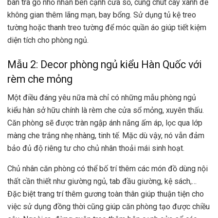
bàn trà gỗ nhỏ nhắn bên cạnh cửa sổ, cùng chút cây xanh để
không gian thêm lãng mạn, bay bổng. Sử dụng tủ kệ treo
tường hoặc thanh treo tường để móc quần áo giúp tiết kiệm
diện tích cho phòng ngủ.
Mẫu 2: Decor phòng ngủ kiểu Hàn Quốc với
rèm che mỏng
Một điều đáng yêu nữa mà chỉ có những mẫu phòng ngủ
kiểu hàn sở hữu chính là rèm che cửa sổ mỏng, xuyên thấu.
Căn phòng sẽ được tràn ngập ánh nắng ấm áp, lọc qua lớp
màng che trắng nhẹ nhàng, tinh tế. Mặc dù vậy, nó vẫn đảm
bảo đủ độ riêng tư cho chủ nhân thoải mái sinh hoạt.
Chủ nhân căn phòng có thể bố trí thêm các món đồ dùng nội
thất cần thiết như giường ngủ, tab đầu giường, kệ sách,…
Đặc biệt trang trí thêm gương toàn thân giúp thuận tiện cho
việc sử dụng đồng thời cũng giúp căn phòng tạo được chiều