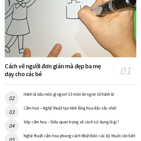
Cách vẽ người đơn giản mà đẹp ba mẹ
dạy cho các bé
Hành lá nấu món gì ngon! 15 món ăn ngon từ hành lá
Cắm hoa – Nghệ thuật tạo hình lẵng hoa đặc sắc nhất
Xốp cắm hoa – Điều quan trọng về cách sử dụng là gì ?
Nghệ thuật cắm hoa phong cách Nhật Bản: các kỹ thuật cần biết