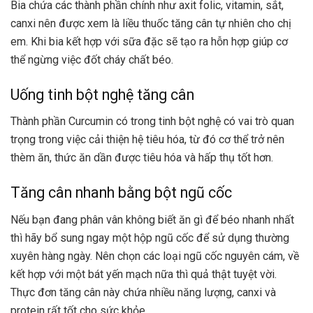
Bia
chứa các thành phần chính như axit folic, vitamin, sắt,
canxi nên được xem là liều thuốc tăng cân tự nhiên cho chị
em. Khi bia kết hợp với sữa đặc sẽ tạo ra hỗn hợp giúp cơ
thể ngừng việc đốt cháy chất béo.
Uống tinh bột nghệ tăng cân
Thành phần Curcumin có trong
tinh bột nghệ
có vai trò quan
trọng trong việc cải thiện hệ tiêu hóa, từ đó cơ thể trở nên
thèm ăn, thức ăn dần được tiêu hóa và hấp thụ tốt hơn.
Tăng cân nhanh bằng bột ngũ cốc
Nếu bạn đang phân vân không biết ăn gì để béo nhanh nhất
thì hãy bổ sung ngay một hộp
ngũ cốc
để sử dụng thường
xuyên hàng ngày. Nên chọn các loại ngũ cốc nguyên cám, về
kết hợp với một bát yến mạch nữa thì quả thật tuyệt vời.
Thực đơn tăng cân này chứa nhiều năng lượng, canxi và
protein rất tốt cho sức khỏe.