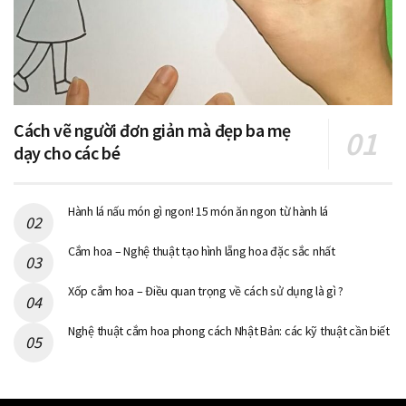
Cách vẽ người đơn giản mà đẹp ba mẹ
dạy cho các bé
Hành lá nấu món gì ngon! 15 món ăn ngon từ hành lá
Cắm hoa – Nghệ thuật tạo hình lẵng hoa đặc sắc nhất
Xốp cắm hoa – Điều quan trọng về cách sử dụng là gì ?
Nghệ thuật cắm hoa phong cách Nhật Bản: các kỹ thuật cần biết