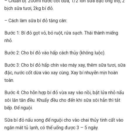
– Chuẩn bị: 200ml nước cốt dừa, 1/2 lon sữa đặc ông thọ, 2
bịch sữa tươi, 2kg bí đỏ.
– Cách làm sữa bí đỏ tăng cân:
Bước 1: Bí đỏ gọt vỏ, bỏ ruột, rửa sạch. Thái thành miếng
nhỏ.
Bước 2: Cho bí đỏ vào hấp cách thủy (không luộc).
Bước 3: Cho bí đỏ hấp chín vào máy xay, thêm sữa tươi, sữa
đặc, nước cốt dừa vào xay cùng. Xay bí nhuyễn mịn hoàn
toàn.
Bước 4: Cho hỗn hợp bí đỏ vừa xay vào nồi, bật lửa nhỏ nấu
sôi lăn tăn đều. Khuấy đều cho đến khi sữa sôi hẳn thì tắt
bếp. Để nguội.
Sữa bí đỏ nấu xong để nguội cho vào chai thủy tinh cất vào
ngăn mát tủ lạnh, có thể uống được 3 – 5 ngày.