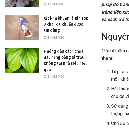
pháp để trán
4 NĂM AGO
tránh tiếp xú
Xịt khử khuẩn là gì? Top
và cách để tr
3 chai xịt khuẩn được
tin dùng
Nguyên
4 NĂM AGO
Môi bị thâm c
Hướng dẫn cách chữa
đau răng bằng lá trầu
thâm
:
không tại nhà siêu hiệu
quả
Tiếp xúc 
4 NĂM AGO
môi, khi
Hút thuố
cho da v
Sử dụng
lượng, h
Chế độ ă