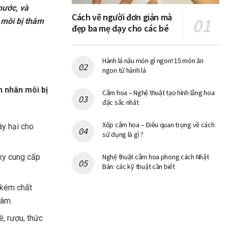
nước, và
Cách vẽ người đơn giản mà
 môi bị thâm
đẹp ba mẹ dạy cho các bé
Hành lá nấu món gì ngon! 15 món ăn
ngon từ hành lá
 nhân môi bị
Cắm hoa – Nghệ thuật tạo hình lẵng hoa
đặc sắc nhất
Xốp cắm hoa – Điều quan trọng về cách
ây hại cho
sử dụng là gì ?
oxy cung cấp
Nghệ thuật cắm hoa phong cách Nhật
Bản: các kỹ thuật cần biết
 kém chất
hâm.
, rượu, thức