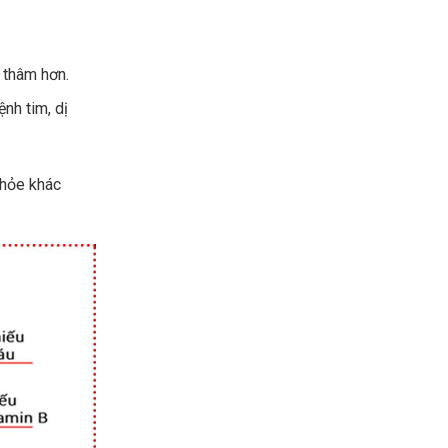
 thâm hơn.
nh tim, dị
khỏe khác