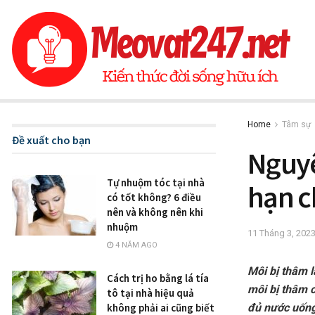
Home
Tâm sự
Đề xuất cho bạn
Nguyê
Tự nhuộm tóc tại nhà
hạn c
có tốt không? 6 điều
nên và không nên khi
nhuộm
11 Tháng 3, 202
4 NĂM AGO
Môi bị thâm 
Cách trị ho bằng lá tía
môi bị thâm 
tô tại nhà hiệu quả
đủ nước uống,
không phải ai cũng biết