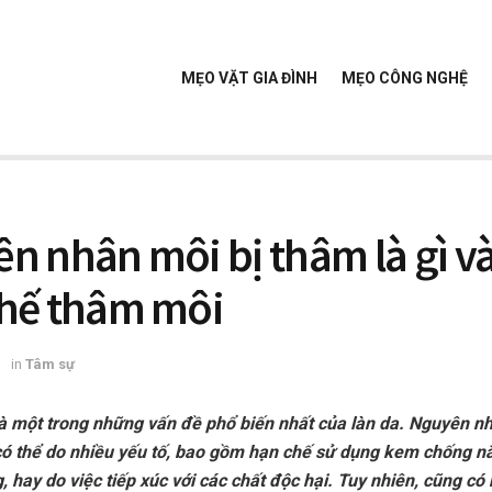
MẸO VẶT GIA ĐÌNH
MẸO CÔNG NGHỆ
n nhân môi bị thâm là gì v
hế thâm môi
3
in
Tâm sự
là một trong những vấn đề phổ biến nhất của làn da. Nguyên n
có thể do nhiều yếu tố, bao gồm hạn chế sử dụng kem chống n
 hay do việc tiếp xúc với các chất độc hại. Tuy nhiên, cũng có