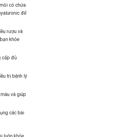
môi có chứa
hyaluronic để
iều rượu và
a bạn khỏe
g cấp đủ
ều trị bệnh lý
 máu và giúp
ụng các bài
ôi luôn khỏe