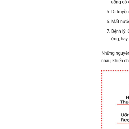
uống có 
Di truyề
Mất nước
Bệnh lý:
ứng, hay 
Những nguyên 
nhau, khiến c