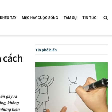
KHÉO TAY
MẸO HAY CUỘC SỐNG
TÂM SỰ
TIN TỨC
Tin phổ biến
à cách
hân gây ra
ắng, không
 những biện