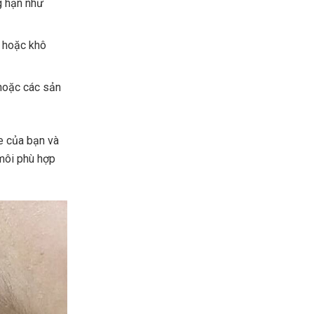
g hạn như
t hoặc khô
hoặc các sản
e của bạn và
môi phù hợp