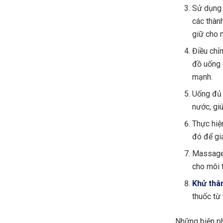
Sử dụng 
các thàn
giữ cho 
Điều chỉ
đồ uống 
mạnh.
Uống đủ 
nước, gi
Thực hiện
đó để gi
Massage 
cho môi 
Khử thâ
thuốc từ 
Những biện ph