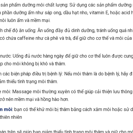
sản phẩm dưỡng môi chất lượng: Sử dụng các sản phẩm dưỡng 
h phần dưỡng ẩm như sáp ong, dầu hạt nho, vitamin E, hoặc acid 
môi luôn ẩm và mềm mại.
nh chế độ ăn uống: Ăn uống đầy đủ dinh dưỡng, tránh uống quá nh
có chứa caffeine như cà phê và trà, để giữ cho cơ thể và môi củ
nước: Uống đủ nước hàng ngày để giữ cho cơ thể luôn được cun
úp cho môi không bị khô và thâm.
 các biện pháp điều trị bệnh lý: Nếu môi thâm là do bệnh lý, hãy đi
ảm thiểu tình trạng môi thâm.
môi: Massage môi thường xuyên có thể giúp cải thiện lưu thông
trở nên mềm mại và hồng hào hơn.
m môi
: bạn có thể khử môi bị thâm bằng cách xăm môi hoặc sử d
thiên nhiên
áp trên sẽ giúp bạn giảm thiểu tình trạng môi thâm và giữ cho m