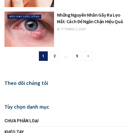
Những Nguyên Nhân Gây Ra Lẹo
MẸO HAY CUỘC SỐNG
Mắt: Cách Để Ngăn Chặn Hiệu Quả
17 THÁNG 2, 2023
1
2
…
5
Theo dõi chúng tôi
Tùy chọn danh mục
CHƯA PHÂN LOẠI
KHÉO TAY