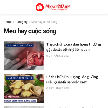
Home
Category
Mẹo hay cuộc sống
Mẹo hay cuộc sống
Triệu chứng của đau họng thường
MẸO HAY CUỘC SỐNG
gặp & các bệnh lý liên quan
23 THÁNG 2, 2023
Cách Chữa Đau Họng Bằng Gừng
MẸO HAY CUỘC SỐNG
Hiệu Quả Mà Bạn Nên Biết
23 THÁNG 2, 2023