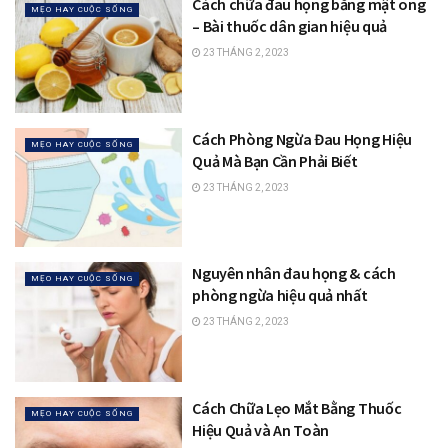
Cách chữa đau họng bằng mật ong
MẸO HAY CUỘC SỐNG
– Bài thuốc dân gian hiệu quả
23 THÁNG 2, 2023
Cách Phòng Ngừa Đau Họng Hiệu
MẸO HAY CUỘC SỐNG
Quả Mà Bạn Cần Phải Biết
23 THÁNG 2, 2023
Nguyên nhân đau họng & cách
MẸO HAY CUỘC SỐNG
phòng ngừa hiệu quả nhất
23 THÁNG 2, 2023
Cách Chữa Lẹo Mắt Bằng Thuốc
MẸO HAY CUỘC SỐNG
Hiệu Quả và An Toàn