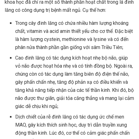
khoa học đã chỉ ra một số thành phần hoạt chất trong lá đinh
lăng có công dụng trị bệnh mất ngủ. Cụ thể hơn:
Trong cây đinh lăng có chứa nhiều hàm lượng khoáng
chất, vitamin và acid amin thiết yếu cho cơ thể. Đặc biệt
là hàm lượng cystein, methionine và lysine và có đến
phân nửa thành phần gần giống với sâm Triều Tiên;
Cao đinh lăng có tác dụng kích hoạt nhẹ bộ não, giúp
vỏ não được hoạt hóa nhẹ và có tính đồng bộ. Ngoài ra,
chúng còn có tác dụng làm tăng biên độ điện thế não,
gây phấn chấn nhẹ, tăng độ phản xạ có điều khiển và
tăng khả năng tiếp nhận của các tế thần kinh. Khi đó, bộ
não được thư giãn, giải tỏa căng thẳng và mang lại cảm
giác dễ chịu khi ngủ;
Dịch chiết của rễ đinh lăng có tác dụng ức chế men
MAO, gây kích thích sinh học, duy trì dẫn truyền xung
động thần kinh. Lúc đó, cơ thể có cảm giác phấn chấn