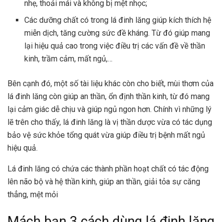
nhẹ, thoải mái và không bị mệt nhọc;
Các dưỡng chất có trong lá đinh lăng giúp kích thích hệ
miễn dịch, tăng cường sức đề kháng. Từ đó giúp mang
lại hiệu quả cao trong việc điều trị các vấn đề về thần
kinh, trầm cảm, mất ngủ,…
Bên cạnh đó, một số tài liệu khác còn cho biết, mùi thơm của
lá đinh lăng còn giúp an thần, ổn định thần kinh, từ đó mang
lại cảm giác dễ chịu và giúp ngủ ngon hơn. Chính vì những lý
lẽ trên cho thấy, lá đinh lăng là vị thần dược vừa có tác dụng
bảo vệ sức khỏe tổng quát vừa giúp điều trị bệnh mất ngủ
hiệu quả.
Lá đinh lăng có chứa các thành phần hoạt chất có tác động
lên não bộ và hệ thần kinh, giúp an thần, giải tỏa sự căng
thẳng, mệt mỏi
Mách bạn 3 cách dùng lá đinh lăng