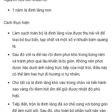
1 nắm lá đinh lăng non
Cách thực hiện:
Làm sạch toàn bộ lá đinh lăng vừa được thu hái về để
loại bỏ bụi bẩn, tạp chất và một số vi khuẩn bám quang
lá;
Sau đó vớt ra để ráo rồi đem phơi khô trong bóng râm
và tránh phơi quá lâu khiến lá bị giòn. Không nên phơi
dược liệu dưới ánh nắng trực tiếp của mặt trời, điều này
có thể làm hao hụt đi hương vị tự nhiên;
Cho tất cả lá đinh lăng khô vào trong chảo và tiến hành
sao vàng rồi đem hút ẩm để giữ được nhiệt độ phù
hợp;
Tiếp đến, trộn lá đinh lăng đã sơ chế cùng với bông gòn
để làm ruột gối. Sau đó, cho toàn bộ phần ruột này vào