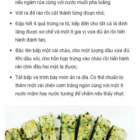
nếu ngâm rửa cùng với nước muối pha loãng;
Vớt ra để ráo rồi cắt thành từng đoạn nhỏ;
Đập hết 4 quả trứng ra tô, tiếp đến cho tất cả lá đinh
lăng được sơ chế và một ít gia vị vừa đủ ăn rồi tiến
hành đánh tan;
Bắc lên bếp một cái chảo, cho một lượng dầu vừa đủ.
Khi dầu sôi, cho hỗn hợp trứng vào chảo rồi tiến hành
rán chín đều hai mặt là được;
Tắt bếp và trình bày món ăn ra dĩa. Có thể chuẩn bị
thêm một vài chén cơm trắng ngón cùng với một ít
nước mắm hay nước tương để chấm nếu thấy nhạt.