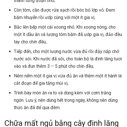
thành từng đoạn nhỏ;
Còn tôm, cần được rửa sạch rồi bóc bỏ lớp vỏ. Đem
băm nhuyễn rồi ướp cùng với một ít gia vị;
Bắc lên bếp một cái xoong nhỏ. Khi xoong nóng, cho
một ít dầu ăn và lượng tôm băm đã ướp gia vị, đảo đều
tay cho chín đều;
Tiếp đến, cho một lượng nước vừa đủ rồi đậy nắp chờ
nước sôi. Khi nước đã sôi, cho toàn bộ lá đinh lăng tươi
vào và đun thêm 3 – 5 phút cho chín đều;
Nêm nếm một ít gia vị vừa đủ ăn và thêm một ít hành lá
cắt đoạn để gia tăng mùi vị;
Trình bày món ăn ra to và dùng kèm với cơm trắng
ngón. Lưu ý, nên dùng hết trong ngày, không nên dùng
thức ăn đã để qua đêm.
Chữa mất ngủ bằng cây đinh lăng