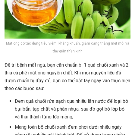
Mật ong có tác dụng tiêu viêm, kháng khuẩn, giảm căng thẳng mệt mỏi và
thư giãn thần kinh
Để trị bệnh mất ngủ, bạn cần chuẩn bị 1 quả chuối xanh và 2
thìa cà phê mật ong nguyên chất. Khi mọi nguyên liệu đã
được chuẩn bị đầy đủ, bạn có thể bắt tay ngay vào thực hiện
theo các bước sau:
Đem quả chuối rửa sạch qua nhiều lần nước để loại bỏ
bụi bẩn, tạp chất và phần nhựa, sau đó gọt bỏ lớp bỏ
và thái thành từng lớp mỏng;
Mang toàn bộ chuối xanh đem phơi dưới nhiều ngày
nắng rồi nghiền nát thành bột. Để sử dụng trong nhiều