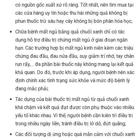
có nguồn gốc xuất xứ rõ ràng. Tốt nhất, nên tìm mua tại
các cửa hàng uy tín hoặc thu hái những quả không bị
phun thuốc trừ sâu hay cây không bị bón phân hóa học;
Chữa bệnh mất ngủ bằng quả chuối xanh chỉ có tác
dụng hỗ trợ điều trị chứng mất ngủ ở giai đoạn ngắn
hạn. Các trường hợp bị mất ngủ kinh niên kèm các triệu
chứng đau đầu, đau nửa đầu, suy giảm trí nhớ, tay chân
run rẩy,… đa phần bài thuốc này không mang lại kết quả
khả quan. Do đó, trước khi áp dụng, người bệnh nên xác
định chính xác tình trạng sức khỏe và mức độ bệnh lý
đang mắc phải;
Tác dụng của bài thuốc trị mất ngủ từ quả chuối xanh
khá chậm và kết quả đạt được còn phụ thuộc vào nhiều
yếu tố khác nhau. Vì thế, người bệnh cần kiên trì điều trị
trong nhiều ngày liền, tránh điều trị lở dở, đứt quãng;
Các đối tượng dị ứng hoặc quá mẫn cảm với chuối xanh