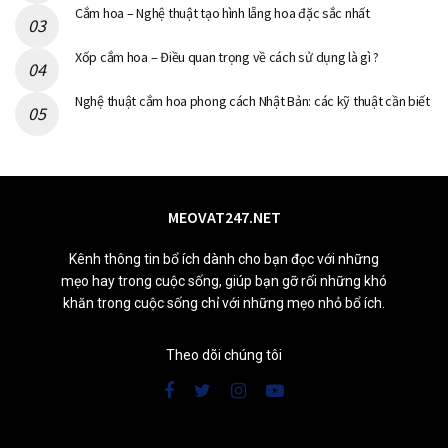
Cắm hoa – Nghệ thuật tạo hình lẵng hoa đặc sắc nhất
Xốp cắm hoa – Điều quan trọng về cách sử dụng là gì ?
Nghệ thuật cắm hoa phong cách Nhật Bản: các kỹ thuật cần biết
MEOVAT247.NET
Kênh thông tin bổ ích dành cho bạn đọc với những
mẹo hay trong cuộc sống, giúp bạn gỡ rối những khó
khăn trong cuộc sống chỉ với những mẹo nhỏ bổ ích.
Theo dõi chúng tôi