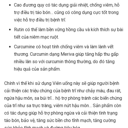
Cao đương quy có tác dụng giải nhiệt, chống viêm, hỗ
trợ điều trị táo bón… cũng có công dụng cực tốt trong
việc hỗ trợ điều trị bệnh trĩ.
Rutin có thể làm bền vững hồng cầu và kích thích sự bài
tiết của niêm mạc ruột.
Curcumine có hoạt tính chống viêm và làm lành vết
thương. Curcumin dạng Meriva giúp tăng hấp thu gấp
nhiều lân so với curcumin thông thường, do đó tăng
hiệu quả của sản phẩm.
Chính vì thế khi sử dụng Viên uống này sẽ giúp người bệnh
cải thiện các triệu chứng của bệnh trĩ như chảy máu, đau rát,
ngứa hậu môn, sa búi trĩ… hộ trợ phòng tránh các biến chứng
của trĩ như sa trực tràng, viêm nứt hậu môn… Sản phẩm còn
có tác dụng giúp hỗ trợ phòng ngừa và cải thiện tình trạng
táo bón, bảo vệ, tăng sức bền cho tĩnh mạch, tăng cường
sức khỏe tĩnh mạch và đường tiêu hóa.