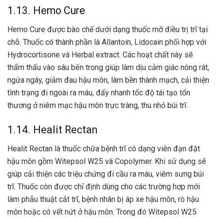
1.13. Hemo Cure
Hemo Cure được bào chế dưới dạng thuốc mỡ điều trị trĩ tại
chỗ. Thuốc có thành phần là Allantoin, Lidocain phối hợp với
Hydrocortisone và Herbal extract. Các hoạt chất này sẽ
thẩm thấu vào sâu bên trong giúp làm dịu cảm giác nóng rát,
ngứa ngáy, giảm đau hậu môn, làm bền thành mạch, cải thiện
tình trạng đi ngoài ra máu, đẩy nhanh tốc độ tái tạo tổn
thương ở niêm mạc hậu môn trực tràng, thu nhỏ búi trĩ.
1.14. Healit Rectan
Healit Rectan là thuốc chữa bệnh trĩ có dạng viên đạn đặt
hậu môn gồm Witepsol W25 và Copolymer. Khi sử dụng sẽ
giúp cải thiện các triệu chứng đi cầu ra máu, viêm sưng búi
trĩ. Thuốc còn được chỉ định dùng cho các trường hợp mới
làm phẫu thuật cắt trĩ, bệnh nhân bị áp xe hậu môn, rò hậu
môn hoặc có vết nứt ở hậu môn. Trong đó Witepsol W25