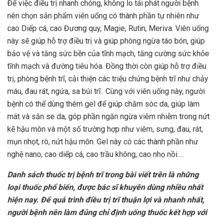
Để việc điều trị nhanh chóng, không lo tái phát người bệnh
nên chọn sản phẩm viên uống có thành phần tự nhiên như
cao Diếp cá, cao Đương quy, Magie, Rutin, Meriva. Viên uống
này sẽ giúp hỗ trợ điều trị và giúp phòng ngừa táo bón, giúp
bảo vệ và tăng sức bền của tĩnh mạch, tăng cường sức khỏe
tĩnh mạch và đường tiêu hóa. Đồng thời còn giúp hỗ trợ điều
trị, phòng bệnh trĩ, cải thiện các triệu chứng bệnh trĩ như chảy
máu, đau rát, ngứa, sa búi trĩ.. Cùng với viên uống này, người
bệnh có thể dùng thêm gel để giúp chăm sóc da, giúp làm
mát và săn se da, góp phần ngăn ngừa viêm nhiễm trong nứt
kẽ hậu môn và một số trường hợp như viêm, sưng, đau, rát,
mụn nhọt, rò, nứt hậu môn. Gel này có các thành phần như
nghệ nano, cao diếp cá, cao trầu không, cao nhọ nồi….
Danh sách thuốc trị bệnh trĩ trong bài viết trên là những
loại thuốc phổ biến, được bác sĩ khuyên dùng nhiều nhất
hiện nay. Để quá trình điều trị trĩ thuận lợi và nhanh nhất,
người bệnh nên làm đúng chỉ định uống thuốc kết hợp với