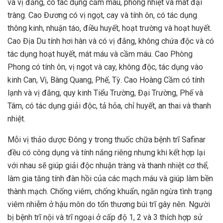
và vị đắng, có tác dụng cầm máu, phong nhiệt và mát đại
tràng. Cao Đương có vị ngọt, cay và tính ôn, có tác dụng
thông kinh, nhuận táo, điều huyết, hoạt trường và hoạt huyết.
Cao Địa Du tính hơi hàn và có vị đắng, không chứa độc và có
tác dụng hoạt huyết, mát máu và cầm máu. Cao Phòng
Phong có tính ôn, vị ngọt và cay, không độc, tác dụng vào
kinh Can, Vị, Bàng Quang, Phế, Tỳ. Cao Hoàng Cầm có tính
lạnh và vị đắng, quy kinh Tiểu Trường, Đại Trường, Phế và
Tâm, có tác dụng giải độc, tả hỏa, chỉ huyết, an thai và thanh
nhiệt.
Mỗi vị thảo dược Đông y trong thuốc chữa bệnh trĩ Safinar
đều có công dụng và tính năng riêng nhưng khi kết hợp lại
với nhau sẽ giúp giải độc nhuận tràng và thanh nhiệt cơ thể,
làm gia tăng tính đàn hồi của các mạch máu và giúp làm bền
thành mạch. Chống viêm, chống khuẩn, ngăn ngừa tình trạng
viêm nhiễm ở hậu môn do tổn thương búi trĩ gây nên. Người
bị bệnh trĩ nội và trĩ ngoại ở cấp độ 1, 2 và 3 thích hợp sử