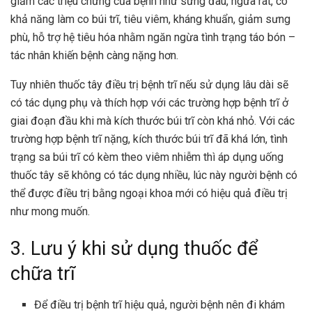
giảm các triệu chứng của bệnh như sưng đau, ngứa rát, có
khả năng làm co búi trĩ, tiêu viêm, kháng khuẩn, giảm sưng
phù, hỗ trợ hệ tiêu hóa nhằm ngăn ngừa tình trạng táo bón –
tác nhân khiến bệnh càng nặng hơn.
Tuy nhiên thuốc tây điều trị bệnh trĩ nếu sử dụng lâu dài sẽ
có tác dụng phụ và thích hợp với các trường hợp bệnh trĩ ở
giai đoạn đầu khi mà kích thước búi trĩ còn khá nhỏ. Với các
trường hợp bệnh trĩ nặng, kích thước búi trĩ đã khá lớn, tình
trạng sa búi trĩ có kèm theo viêm nhiễm thì áp dụng uống
thuốc tây sẽ không có tác dụng nhiều, lúc này người bệnh có
thể được điều trị bằng ngoại khoa mới có hiệu quả điều trị
như mong muốn.
3. Lưu ý khi sử dụng thuốc để
chữa trĩ
Để điều trị bệnh trĩ hiệu quả, người bệnh nên đi khám