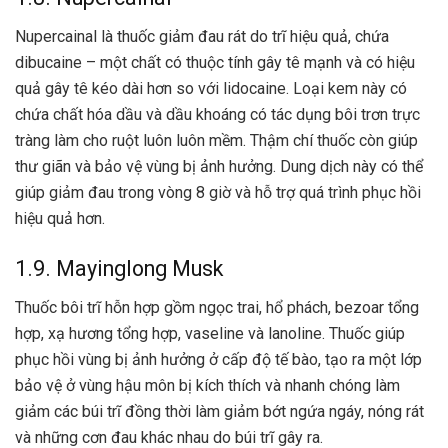
Nupercainal là thuốc giảm đau rát do trĩ hiệu quả, chứa
dibucaine – một chất có thuộc tính gây tê mạnh và có hiệu
quả gây tê kéo dài hơn so với lidocaine. Loại kem này có
chứa chất hóa dầu và dầu khoáng có tác dụng bôi trơn trực
tràng làm cho ruột luôn luôn mềm. Thậm chí thuốc còn giúp
thư giãn và bảo vệ vùng bị ảnh hưởng. Dung dịch này có thể
giúp giảm đau trong vòng 8 giờ và hỗ trợ quá trình phục hồi
hiệu quả hơn.
1.9. Mayinglong Musk
Thuốc bôi trĩ hỗn hợp gồm ngọc trai, hổ phách, bezoar tổng
hợp, xạ hương tổng hợp, vaseline và lanoline. Thuốc giúp
phục hồi vùng bị ảnh hưởng ở cấp độ tế bào, tạo ra một lớp
bảo vệ ở vùng hậu môn bị kích thích và nhanh chóng làm
giảm các búi trĩ đồng thời làm giảm bớt ngứa ngáy, nóng rát
và những cơn đau khác nhau do búi trĩ gây ra.