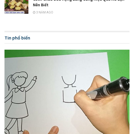
Nên Biết
3 NĂM AGO
Tin phổ biến