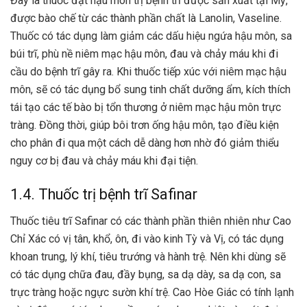
Đây là thuốc đặt hậu môn trị bệnh trĩ được sản xuất tại Mỹ,
được bào chế từ các thành phần chất là Lanolin,
Vaseline
.
Thuốc có tác dụng làm giảm các dấu hiệu ngứa hậu môn, sa
búi trĩ, phù nề niêm mạc hậu môn, đau và chảy máu khi đi
cầu do bệnh trĩ gây ra. Khi thuốc tiếp xúc với niêm mạc hậu
môn, sẽ có tác dụng bổ sung tinh chất dưỡng ẩm, kích thích
tái tạo các tế bào bị tổn thương ở niêm mạc hậu môn trực
tràng. Đồng thời, giúp bôi trơn ống hậu môn, tạo điều kiện
cho phân đi qua một cách dễ dàng hơn nhờ đó giảm thiểu
nguy cơ bị đau và chảy máu khi đại tiện.
1.4. Thuốc trị bệnh trĩ Safinar
Thuốc tiêu trĩ Safinar có các thành phần thiên nhiên như Cao
Chỉ Xác có vị tân, khổ, ôn, đi vào kinh Tỳ và Vị, có tác dụng
khoan trung, lý khí, tiêu trướng và hành trệ. Nên khi dùng sẽ
có tác dụng chữa đau, đầy bụng, sa dạ dày, sa dạ con, sa
trực tràng hoặc ngực sườn khí trệ. Cao Hòe Giác có tính lạnh