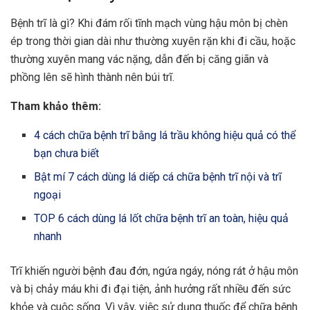
Bệnh trĩ là gì? Khi đám rối tĩnh mạch vùng hậu môn bị chèn
ép trong thời gian dài như thường xuyên rặn khi đi cầu, hoặc
thường xuyên mang vác nặng, dẫn đến bị căng giãn và
phồng lên sẽ hình thành nên búi trĩ.
Tham khảo thêm:
4 cách chữa bệnh trĩ bằng lá trầu không hiệu quả có thể
bạn chưa biết
Bật mí 7 cách dùng lá diếp cá chữa bệnh trĩ nội và trĩ
ngoại
TOP 6 cách dùng lá lốt chữa bệnh trĩ an toàn, hiệu quả
nhanh
Trĩ khiến người bệnh đau đớn, ngứa ngáy, nóng rát ở hậu môn
và bị chảy máu khi đi đại tiện, ảnh hưởng rất nhiều đến sức
khỏe và cuộc sống. Vì vậy, việc sử dụng thuốc để
chữa bệnh