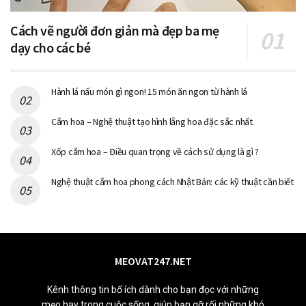
Cách vẽ người đơn giản mà đẹp ba mẹ
dạy cho các bé
Hành lá nấu món gì ngon! 15 món ăn ngon từ hành lá
Cắm hoa – Nghệ thuật tạo hình lẵng hoa đặc sắc nhất
Xốp cắm hoa – Điều quan trọng về cách sử dụng là gì ?
Nghệ thuật cắm hoa phong cách Nhật Bản: các kỹ thuật cần biết
MEOVAT247.NET
Kênh thông tin bổ ích dành cho bạn đọc với những
mẹo hay trong cuộc sống, giúp bạn gỡ rối những khó