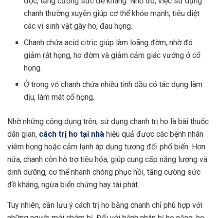
độc, tăng cường sức đề kháng. Nhờ đó, việc sử dụng
chanh thường xuyên giúp cơ thể khỏe mạnh, tiêu diệt
các vi sinh vật gây ho,
đau họng
.
Chanh chứa acid citric giúp làm loãng đờm, nhờ đó
giảm rát họng, ho đờm và giảm cảm giác vướng ở cổ
họng.
Ở trong vỏ chanh chứa nhiều tinh dầu có tác dụng làm
dịu, làm mát cổ họng.
Nhờ những công dụng trên, sử dụng chanh trị ho là bài thuốc
dân gian,
cách trị ho tại nhà
hiệu quả được các bệnh nhân
viêm họng hoặc cảm lạnh áp dụng tương đối phổ biến. Hơn
nữa, chanh còn hỗ trợ tiêu hóa, giúp cung cấp năng lượng và
dinh dưỡng, cơ thể nhanh chóng phục hồi, tăng cường sức
đề kháng, ngừa biến chứng hay tái phát.
Tuy nhiên, cần lưu ý cách trị ho bằng chanh chỉ phù hợp với
những người mới chớm bị. Đối với bệnh nhân bị ho nặng, ho