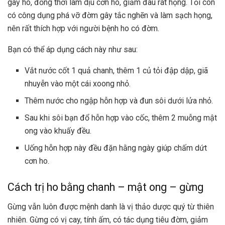
gây ho, đồng thời làm dịu cơn ho, giảm đau rát họng. Tỏi còn
có công dụng phá vỡ đờm gây tắc nghẽn và làm sạch họng,
nên rất thích hợp với người bệnh ho có đờm.
Bạn có thể áp dụng cách này như sau:
Vắt nước cốt 1 quả chanh, thêm 1 củ tỏi đập dập, giã
nhuyễn vào một cái xoong nhỏ.
Thêm nước cho ngập hỗn hợp và đun sôi dưới lửa nhỏ.
Sau khi sôi bạn đổ hỗn hợp vào cốc, thêm 2 muỗng mật
ong vào khuấy đều.
Uống hỗn hợp này đều đặn hằng ngày giúp chấm dứt
cơn ho.
Cách trị ho bằng chanh – mật ong – gừng
Gừng vẫn luôn được mệnh danh là vị thảo dược quý từ thiên
nhiên. Gừng có vị cay, tính ấm, có tác dụng tiêu đờm, giảm