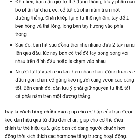
Đầu tiên, bạn cần giữ tư thế đứng thẳng, lưu ý phần các
bộ phận từ chân, eo, cổ tất cả phải nằm trên một
đường thẳng. Chân khép lại ở tư thế nghiêm, tay để 2
bên hông và thả lỏng, lòng bàn tay hướng vào phía
trong.
Sau đó, bạn hít sâu đồng thời nhẹ nhàng đưa 2 tay nâng
lên qua đầu, lúc này bạn có thể để tay song song với
nhau trên đỉnh đầu hoặc là chạm vào nhau.
Người từ từ vươn cao lên, bạn nhón chân, đứng trên các
đầu ngón chân, cố gắng kéo người càng vươn cao càng
tốt. Bên cạnh đó, cần lưu ý phải giữ nguyên tư thế, tất
cả phải nằm trên một đường thẳng.
Đây là
cách tăng chiều cao
giúp cho cơ bắp của bạn được
kéo dãn hiệu quả từ đầu đến chân, giúp cho cơ thể điều
chỉnh tư thế hiệu quả, giúp bạn có dáng người chuẩn hơn
đồng thời kích thích các hormone tăng trưởng hoạt động.