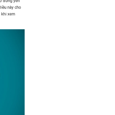
hư đứng yên
 Điều này cho
g khi xem