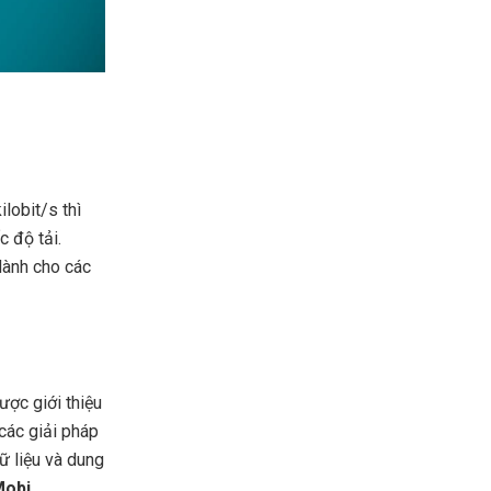
ilobit/s thì
c độ tải.
dành cho các
ược giới thiệu
các giải pháp
ữ liệu và dung
Mobi
.