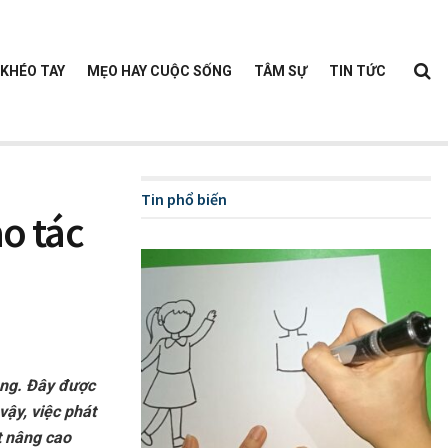
KHÉO TAY
MẸO HAY CUỘC SỐNG
TÂM SỰ
TIN TỨC
Tin phổ biến
o tác
ông. Đây được
ậy, việc phát
t nâng cao