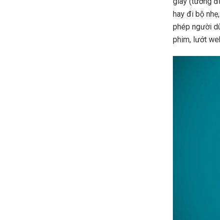
giây (tương đ
hay đi bộ nhẹ,
phép người dù
phim, lướt we