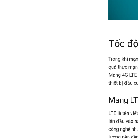
Tốc độ
Trong khi mạng
quả thực mạng
Mạng 4G LTE l
thiết bị đầu c
Mạng L
LTE là tên viế
lần đầu vào n
công nghệ như
lượng nên cần