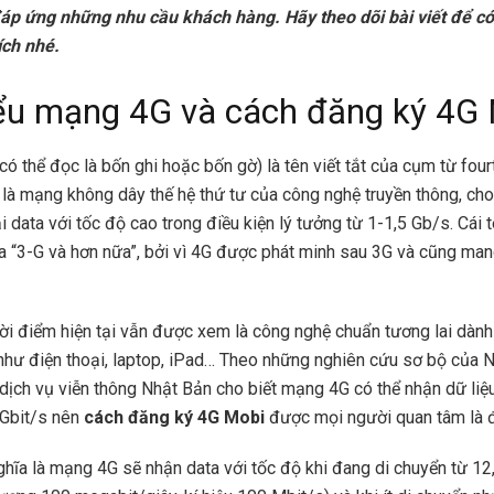
áp ứng những nhu cầu khách hàng. Hãy theo dõi bài viết để c
ích nhé.
ểu mạng 4G và cách đăng ký 4G
có thể đọc là bốn ghi hoặc bốn gờ) là tên viết tắt của cụm từ four
), là mạng không dây thế hệ thứ tư của công nghệ truyền thông, ch
i data với tốc độ cao trong điều kiện lý tưởng từ 1-1,5 Gb/s. Cái
ĩa “3-G và hơn nữa”, bởi vì 4G được phát minh sau 3G và cũng man
ời điểm hiện tại vẫn được xem là công nghệ chuẩn tương lai dành 
như điện thoại, laptop, iPad… Theo những nghiên cứu sơ bộ của
dịch vụ viễn thông Nhật Bản cho biết mạng 4G có thể nhận dữ liệ
 Gbit/s nên
cách đăng ký 4G Mobi
được mọi người quan tâm là đ
ghĩa là mạng 4G sẽ nhận data với tốc độ khi đang di chuyển từ 1