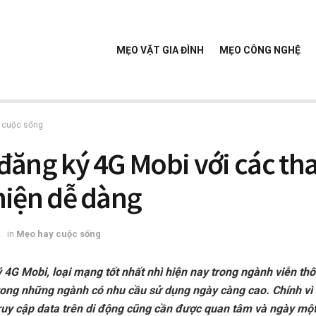
MẸO VẶT GIA ĐÌNH
MẸO CÔNG NGHỆ
 cuộc sống
đăng ký 4G Mobi với các tha
hiện dễ dàng
2
in
Mẹo hay cuộc sống
 4G Mobi, loại mạng tốt nhất nhì hiện nay trong ngành viễn th
rong những ngành có nhu cầu sử dụng ngày càng cao. Chính vì v
 truy cập data trên di động cũng cần được quan tâm và ngày mộ