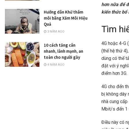
hơn nữa để đ
kiến thức bổ 
Hướng dẫn Khử thâm
môi bằng Xăm Môi Hiệu
Quả
Tìm hi
3 NĂM AGO
4G hoặc 4-G (
10 cách tăng cân
(thế hệ thứ 4
nhanh, lành mạnh, an
toàn cho người gầy
dùng có thể tả
4 NĂM AGO
đặt với ý ngh
điểm hơn 3G.
4G cho đến th
bị không dây 
nhà cung cấp 
Mbit/s đến 1
Điều này có n