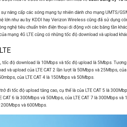
i sự nâng cấp các sóng mạng tự nhiên dành cho mạng UMTS/GS
ệ lớn như au by KDDI hay Verizon Wireless cũng đã sử dụng cô
ông nghệ tiêu chuẩn trên điện thoại di động với các băng tần khác
 của mạng 4G LTE cũng có những tốc độ download và upload khác
 LTE
, tốc độ download là 10Mbps và tốc độ upload là 5Mbps. Tương 
ad và upload của LTE CAT 2 lần lượt là 50Mbps và 25Mbps, của 
50mbps, của LTE CAT 4 là 150Mbps và 50Mbps.
trở đi tốc độ upload tăng cao, cụ thể là của LTE CAT 5 là 300Mb
E CAT 6 là 300Mbps và 50Mbps, của LTE CAT 7 là 300Mbps và 
 1200Mbps và 600Mbps.