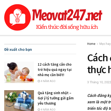
Home
Mẹo hay
Đề xuất cho bạn
Cách 
12 cách tăng cân cho
thực 
trẻ hiệu quả ngay tại
nhà mẹ cần biết!
4 NĂM AGO
3 Tháng 10, 202
Quà tặng sinh nhật –
Cách đăng ký
Gợi ý lý tưởng gửi gắm
xem là một t
yêu thương
triển tốc độ
4 NĂM AGO