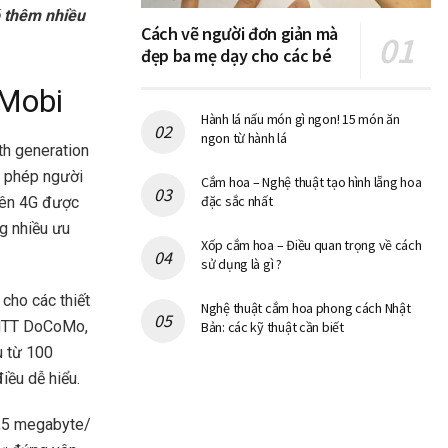
ó thêm nhiều
Cách vẽ người đơn giản mà
đẹp ba mẹ dạy cho các bé
 Mobi
Hành lá nấu món gì ngon! 15 món ăn
ngon từ hành lá
th generation
o phép người
Cắm hoa – Nghệ thuật tạo hình lẵng hoa
đặc sắc nhất
 tên 4G được
g nhiều ưu
Xốp cắm hoa – Điều quan trọng về cách
sử dụng là gì ?
cho các thiết
Nghệ thuật cắm hoa phong cách Nhật
 NTT DoCoMo,
Bản: các kỹ thuật cần biết
u từ 100
iều dễ hiểu.
2,5 megabyte/