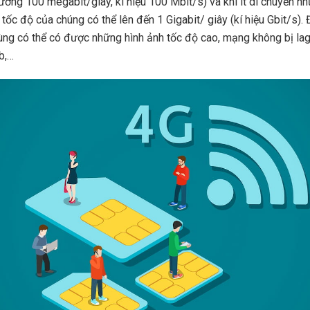
ương 100 megabit/giây, kí hiệu 100 Mbit/s) và khi ít di chuyển n
 tốc độ của chúng có thể lên đến 1 Gigabit/ giây (kí hiệu Gbit/s).
ng có thể có được những hình ảnh tốc độ cao, mạng không bị la
b,…