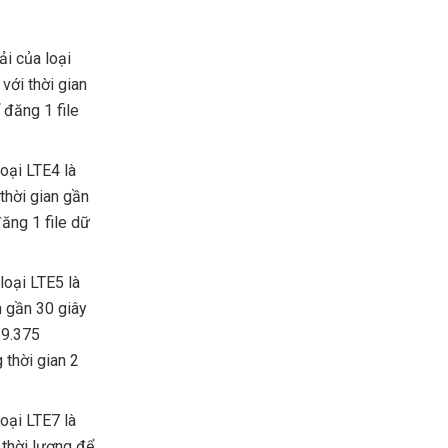
ải của loại
với thời gian
 đăng 1 file
loại LTE4 là
thời gian gần
ăng 1 file dữ
loại LTE5 là
n gần 30 giây
à 9.375
 thời gian 2
loại LTE7 là
thời lượng để