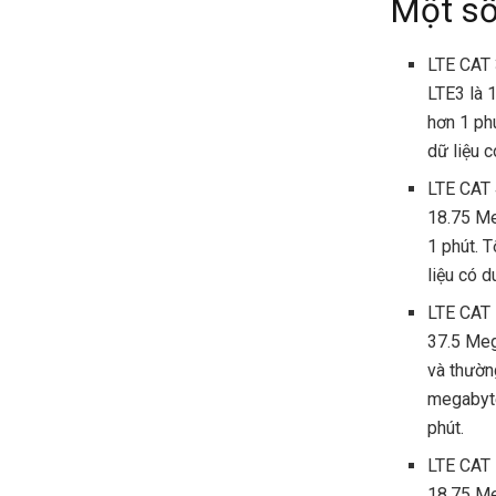
Một số
LTE CAT 
LTE3 là 
hơn 1 ph
dữ liệu 
LTE CAT 
18.75 Me
1 phút. 
liệu có 
LTE CAT 
37.5 Meg
và thườ
megabyte
phút.
LTE CAT 
18,75 Me