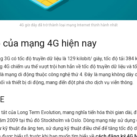
4G giờ đây đã trở thành loại mạng Internet thịnh hành nhất
 của mạng 4G hiện nay
 3G có tốc độ truyền dữ liệu là 129 kilobit/ giây, tốc độ tải 384 k
 4G chiếm ưu thế vượt trội hơn hẳn về tốc độ truyền dữ liệu và tố
à mạng di động thuộc công nghệ thứ 4. Đây là mạng không dây 
uối và thiết bị di động, mang đến đột phá cho dịch vụ viễn thông.
TE
t tắt của Long Term Evolution, mang nghĩa tiến hóa thời gian dài, đ
ăm 2009 tại thủ đô Stockholm và Oslo. Dòng mạng này sử dụng 
 kỹ thuật đa ăng ten, sử dụng kỹ thuật điều chế để tăng tốc độ d
 được hiểu rõ trước khi bạn muốn tìm hiểu về
cách đăng ký 4G 