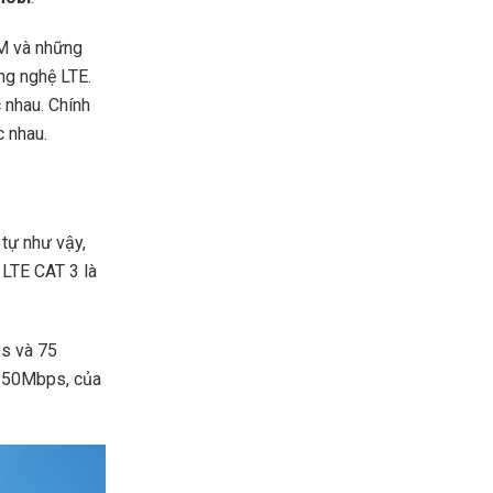
M và những
ng nghệ LTE.
 nhau. Chính
 nhau.
tự như vậy,
LTE CAT 3 là
ps và 75
150Mbps, của