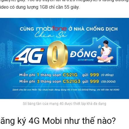
ideo có dung lượng 1GB chỉ cần 55 giây.
Số băng tần của mạng 4G được thiết lập khá đa dạng
ăng ký 4G Mobi như thế nào?