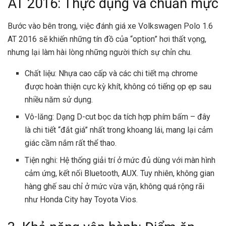
AT 2016: Thực dụng và chuẩn mực
Bước vào bên trong, việc đánh giá xe Volkswagen Polo 1.6
AT 2016 sẽ khiến những tín đồ của “option” hơi thất vọng,
nhưng lại làm hài lòng những người thích sự chỉn chu.
Chất liệu: Nhựa cao cấp và các chi tiết mạ chrome
được hoàn thiện cực kỳ khít, không có tiếng ọp ẹp sau
nhiều năm sử dụng.
Vô-lăng: Dạng D-cut bọc da tích hợp phím bấm – đây
là chi tiết “đắt giá” nhất trong khoang lái, mang lại cảm
giác cầm nắm rất thể thao.
Tiện nghi: Hệ thống giải trí ở mức đủ dùng với màn hình
cảm ứng, kết nối Bluetooth, AUX. Tuy nhiên, không gian
hàng ghế sau chỉ ở mức vừa vặn, không quá rộng rãi
như Honda City hay Toyota Vios.