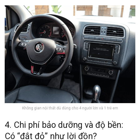
Không gian nội thất đủ dùng cho 4 người lớn và 1 trẻ em
4. Chi phí bảo dưỡng và độ bền:
Có “đắt đỏ” như lời đồn?