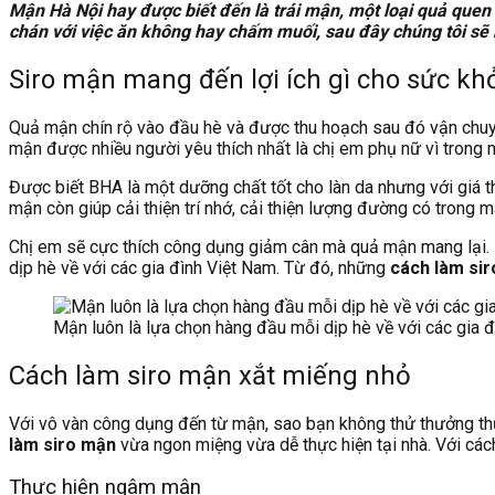
Mận Hà Nội hay được biết đến là trái mận, một loại quả quen
chán với việc ăn không hay chấm muối, sau đây chúng tôi sẽ
Siro mận mang đến lợi ích gì cho sức kh
Quả mận chín rộ vào đầu hè và được thu hoạch sau đó vận chuyển 
mận được nhiều người yêu thích nhất là chị em phụ nữ vì trong
Được biết BHA là một dưỡng chất tốt cho làn da nhưng với giá 
mận còn giúp cải thiện trí nhớ, cải thiện lượng đường có trong 
Chị em sẽ cực thích công dụng giảm cân mà quả mận mang lại. Kh
dịp hè về với các gia đình Việt Nam. Từ đó, những
cách làm si
Mận luôn là lựa chọn hàng đầu mỗi dịp hè về với các gia 
Cách làm siro mận xắt miếng nhỏ
Với vô vàn công dụng đến từ mận, sao bạn không thử thưởng thứ
làm siro mận
vừa ngon miệng vừa dễ thực hiện tại nhà. Với cách
Thực hiện ngâm mận