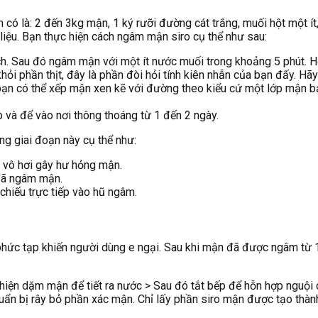
có là: 2 đến 3kg mận, 1 ký rưỡi đường cát trắng, muối hột một ít,
 liệu. Bạn thực hiện cách ngâm mận siro cụ thể như sau:
h. Sau đó ngâm mận với một ít nước muối trong khoảng 5 phút. Hế
hỏi phần thịt, đây là phần đòi hỏi tính kiên nhẫn của bạn đấy. Hã
 bạn có thể xếp mận xen kẽ với đường theo kiểu cứ một lớp mận b
 và để vào nơi thông thoáng từ 1 đến 2 ngày.
ng giai đoạn này cụ thể như:
 vô hơi gây hư hỏng mận.
 đã ngâm mận.
chiếu trực tiếp vào hũ ngâm.
hức tạp khiến người dùng e ngại. Sau khi mận đã được ngâm từ 
 hiện dặm mận để tiết ra nước > Sau đó tắt bếp để hỗn hợp nguội 
huẩn bị rây bỏ phần xác mận. Chỉ lấy phần siro mận được tạo thàn