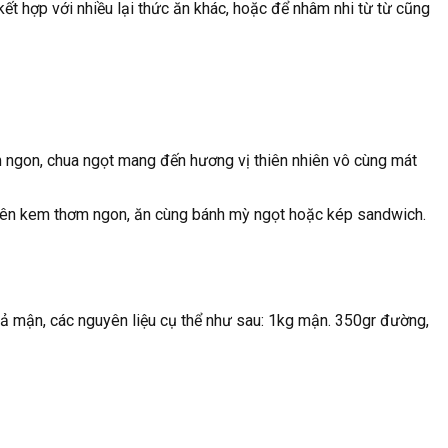
t hợp với nhiều lại thức ăn khác, hoặc để nhâm nhi từ từ cũng
m ngon, chua ngọt mang đến hương vị thiên nhiên vô cùng mát
i lên kem thơm ngon, ăn cùng bánh mỳ ngọt hoặc kép sandwich.
uả mận, các nguyên liệu cụ thể như sau: 1kg mận. 350gr đường,