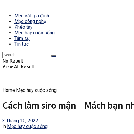
Mẹo vặt gia đình
Mẹo công nghệ
Khéo tay
Mẹo hay cuộc sống
Tâm sự
Tin tức
No Result
No Result
View All Result
View All Result
Home
Mẹo hay cuộc sống
Cách làm siro mận – Mách bạn n
3 Tháng 10, 2022
in
Mẹo hay cuộc sống