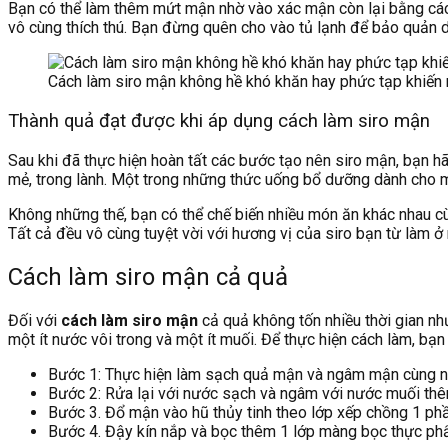
Bạn có thể làm thêm mứt mận nhờ vào xác mận còn lại bằng cách
vô cùng thích thú. Bạn đừng quên cho vào tủ lạnh để bảo quản 
Cách làm siro mận không hề khó khăn hay phức tạp khiến 
Thành quả đạt được khi áp dụng cách làm siro mận
Sau khi đã thực hiện hoàn tất các bước tạo nên siro mận, bạn 
mẻ, trong lành. Một trong những thức uống bổ dưỡng dành cho mọ
Không những thế, bạn có thể chế biến nhiều món ăn khác nhau c
Tất cả đều vô cùng tuyệt vời với hương vị của siro bạn từ làm ở 
Cách làm siro mận cả quả
Đối với
cách làm siro mận
cả quả không tốn nhiều thời gian nh
một ít nước vôi trong và một ít muối. Để thực hiện cách làm, bạ
Bước 1: Thực hiện làm sạch quả mận và ngâm mận cùng n
Bước 2: Rửa lại với nước sạch và ngâm với nước muối thê
Bước 3. Đổ mận vào hũ thủy tinh theo lớp xếp chồng 1 ph
Bước 4. Đậy kín nắp và bọc thêm 1 lớp màng bọc thực ph