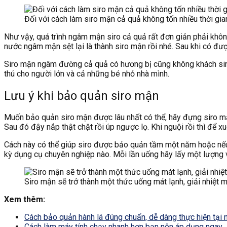
Đối với cách làm siro mận cả quả không tốn nhiều thời gia
Như vậy, quá trình ngâm mận siro cả quả rất đơn giản phải khôn
nước ngâm mận sệt lại là thành siro mận rồi nhé. Sau khi có được
Siro mận ngâm đường cả quả có hương bị cũng không khách siro
thú cho người lớn và cả những bé nhỏ nhà mình.
Lưu ý khi bảo quản siro mận
Muốn bảo quản siro mận được lâu nhất có thể, hãy đựng siro mận
Sau đó đậy nắp thật chặt rồi úp ngược lọ. Khi nguội rồi thì để xu
Cách này có thể giúp siro được bảo quản tầm một năm hoặc nếu
kỳ dụng cụ chuyên nghiệp nào. Mỗi lần uống hãy lấy một lượng v
Siro mận sẽ trở thành một thức uống mát lạnh, giải nhiệt 
Xem thêm:
Cách bảo quản hành lá đúng chuẩn, dễ dàng thực hiện tại 
Cách làm máy tính chạy nhanh hơn bạn nên áp dụng ngay