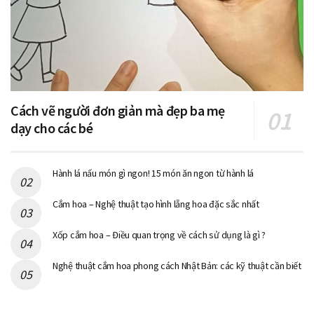
Cách vẽ người đơn giản mà đẹp ba mẹ
dạy cho các bé
Hành lá nấu món gì ngon! 15 món ăn ngon từ hành lá
Cắm hoa – Nghệ thuật tạo hình lẵng hoa đặc sắc nhất
Xốp cắm hoa – Điều quan trọng về cách sử dụng là gì ?
Nghệ thuật cắm hoa phong cách Nhật Bản: các kỹ thuật cần biết