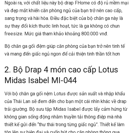
Ngoài ra, với chất liệu này bộ drap FHome có độ rủ mềm mại
và đẹp mắt khiến căn phòng ngủ của bạn trở nên cao cấp,
sang trọng và hài hòa. Điều đặc biệt của bộ chăn ga này là
sự thay đổi kích thước linh hoạt, tức là ga không có chun
freesize. Mức giá tham khảo khoảng 800.000 vnđ.
Bộ chăn ga gối đệm giúp căn phòng của bạn trở nên tinh tế
và mang đến giấc ngủ ngon để cải thiện tinh thần tốt hơn
2. Bộ Drap 4 món cao cấp Lotus
Midas Isabel MI-044
Với bộ chăn ga gối nệm Lotus được sản xuất và nhập khẩu
của Thái Lan sẽ đem đến cho bạn một cái nhìn khác về drap
trải giường. Bộ sưu tập Midas Isabel được lấy cảm hứng từ
không gian sống động nhằm truyền tải thông điệp mà nhà
thiết kế gửi đến “thư thái trong từng giấc ngủ”. Thiết kế làm
tôn lên sự hiện đại và cuốn hút cho căn phòng thông qua