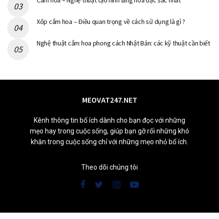
Cắm hoa – Nghệ thuật tạo hình lẵng hoa đặc sắc nhất
Xốp cắm hoa – Điều quan trọng về cách sử dụng là gì ?
Nghệ thuật cắm hoa phong cách Nhật Bản: các kỹ thuật cần biết
MEOVAT247.NET
Kênh thông tin bổ ích dành cho bạn đọc với những
mẹo hay trong cuộc sống, giúp bạn gỡ rối những khó
khăn trong cuộc sống chỉ với những mẹo nhỏ bổ ích.
Theo dõi chúng tôi