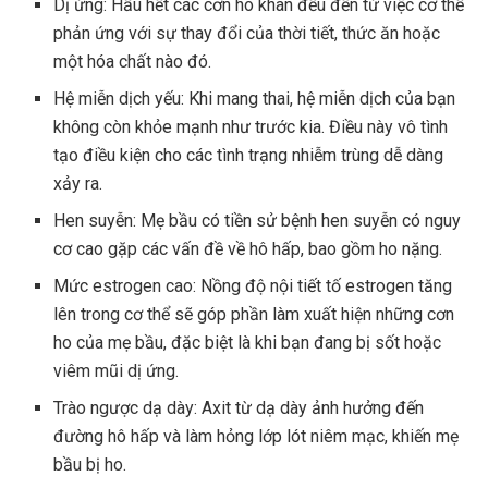
Dị ứng: Hầu hết các cơn ho khan đều đến từ việc cơ thể
phản ứng với sự thay đổi của thời tiết, thức ăn hoặc
một hóa chất nào đó.
Hệ miễn dịch yếu: Khi mang thai, hệ miễn dịch của bạn
không còn khỏe mạnh như trước kia. Điều này vô tình
tạo điều kiện cho các tình trạng nhiễm trùng dễ dàng
xảy ra.
Hen suyễn: Mẹ bầu có tiền sử
bệnh hen suyễn
có nguy
cơ cao gặp các vấn đề về hô hấp, bao gồm ho nặng.
Mức estrogen cao: Nồng độ nội tiết tố estrogen tăng
lên trong cơ thể sẽ góp phần làm xuất hiện những cơn
ho của mẹ bầu, đặc biệt là khi bạn đang bị sốt hoặc
viêm mũi dị ứng
.
Trào ngược dạ dày
: Axit từ dạ dày ảnh hưởng đến
đường hô hấp và làm hỏng lớp lót niêm mạc, khiến mẹ
bầu bị ho.