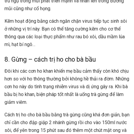
trú ngụ trong mũi phát triển mạnh và nhân lên trong đường
mũi cũng như cổ họng.
Kẽm hoạt động bằng cách ngăn chặn virus tiếp tục sinh sôi
ở những vị trí này. Bạn có thể tăng cường kẽm cho cơ thể
thông qua các loại thực phẩm như rau bó xôi, dầu mầm lúa
mì, hạt bí ngô…
8. Gừng – cách trị ho cho bà bầu
Đôi khi các cơn ho khan khiến mẹ bầu cảm thấy còn khó chịu
hơn so với ho thông thường bởi không hề thải ra đờm. Những
cơn ho này do tình trạng nhiễm virus và dị ứng gây ra. Khi bà
bầu bị ho khan, biện pháp tốt nhất là uống trà gừng để làm
giảm viêm.
Cách trị ho cho bà bầu bằng trà gừng cũng khá đơn giản, bạn
chỉ cần cho đập giập 2 nhánh gừng rồi cho vào 150ml nước
sôi, để yên trong 15 phút sau đó thêm một chút mật ong và