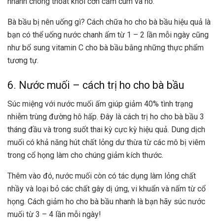
nhanh chóng thoát khỏi cơn
cảm cúm
và ho.
Bà bầu bị nên uống gì? Cách chữa ho cho bà bầu hiệu quả là
bạn có thể
uống nước chanh ấm
từ 1 – 2 lần mỗi ngày cũng
như bổ sung vitamin C cho bà bầu bằng những thực phẩm
tương tự.
6. Nước muối – cách trị ho cho bà bầu
Súc miệng với nước muối ấm giúp giảm 40% tình trạng
nhiễm trùng đường hô hấp
. Đây là cách trị ho cho bà bầu 3
tháng đầu và trong suốt thai kỳ cực kỳ hiệu quả. Dung dịch
muối có khả năng hút chất lỏng dư thừa từ các mô bị viêm
trong cổ họng làm cho chúng giảm kích thước.
Thêm vào đó, nước muối còn có tác dụng làm lỏng chất
nhầy và loại bỏ các chất gây dị ứng, vi khuẩn và nấm từ cổ
họng. Cách giảm ho cho bà bầu nhanh là bạn hãy súc nước
muối từ 3 – 4 lần mỗi ngày!