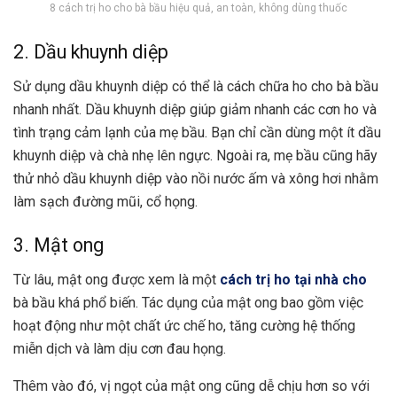
8 cách trị ho cho bà bầu hiệu quả, an toàn, không dùng thuốc
2. Dầu khuynh diệp
Sử dụng
dầu khuynh diệp
có thể là cách chữa ho cho bà bầu
nhanh nhất. Dầu khuynh diệp giúp giảm nhanh các cơn ho và
tình trạng cảm lạnh của mẹ bầu. Bạn chỉ cần dùng một ít dầu
khuynh diệp và chà nhẹ lên ngực. Ngoài ra, mẹ bầu cũng hãy
thử nhỏ dầu khuynh diệp vào nồi nước ấm và xông hơi nhằm
làm sạch đường mũi, cổ họng.
3. Mật ong
Từ lâu, mật ong được xem là một
cách trị ho tại nhà cho
bà bầu khá phổ biến.
Tác dụng của mật ong
bao gồm việc
hoạt động như một chất ức chế ho, tăng cường hệ thống
miễn dịch và làm dịu cơn đau họng.
Thêm vào đó, vị ngọt của mật ong cũng dễ chịu hơn so với