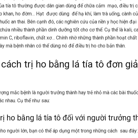
của tía tô thường được dân gian dùng để chữa cảm mạo, điều trị 
o khan, ho đờm… Hạt được dùng để hạ khí, làm trà uống, cành c
huốc an thai. Bên cạnh đó, các nghiên cứu của nền y học hiện đại 
ô chứa nhiều thành phần dinh dưỡng tốt cho cơ thể. Cụ thể là kali, ca
amin C, riboflavin, chất xơ… Chính nhờ những thành phần hoạt chất
này mà bệnh nhân có thể dùng nó để điều trị ho cho bản thân.
 cách trị ho bằng lá tía tô đơn giả
ượng mắc bệnh là người trưởng thành hay trẻ nhỏ mà các bài thuố
c nhau. Cụ thể như sau:
rị ho bằng lá tía tô đối với người trưởng 
ho người lớn, bạn có thể áp dụng một trong những cách sau đây: