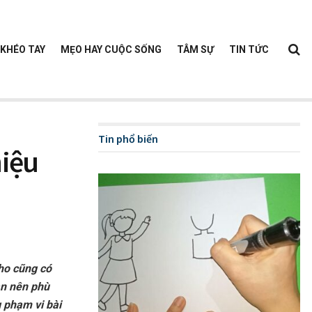
KHÉO TAY
MẸO HAY CUỘC SỐNG
TÂM SỰ
TIN TỨC
Tin phổ biến
hiệu
 ho cũng có
àn nên phù
 phạm vi bài