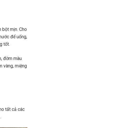
h bột mịn. Cho
 nước để uống,
 tốt.
ễn, đờm màu
m vàng, miệng
ho tất cả các
.