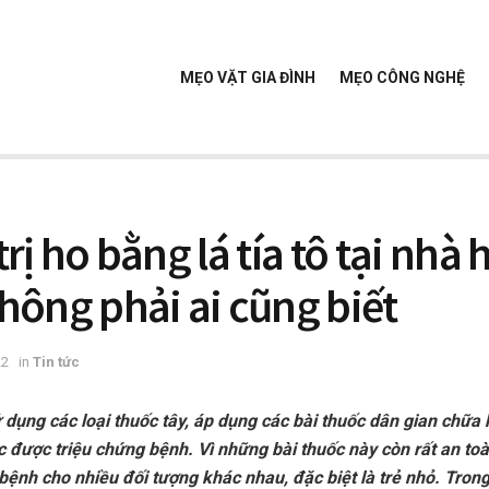
MẸO VẶT GIA ĐÌNH
MẸO CÔNG NGHỆ
rị ho bằng lá tía tô tại nhà 
hông phải ai cũng biết
22
in
Tin tức
 dụng các loại thuốc tây, áp dụng các bài thuốc dân gian chữa
c được triệu chứng bệnh. Vì những bài thuốc này còn rất an to
ệnh cho nhiều đối tượng khác nhau, đặc biệt là trẻ nhỏ. Trong