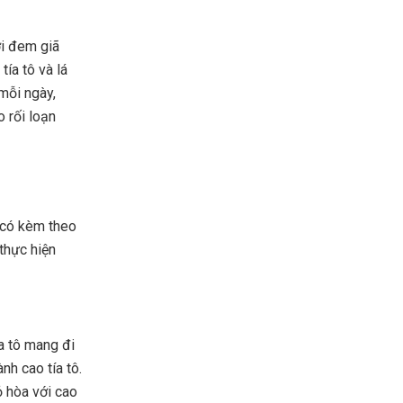
ơi đem giã
tía tô và lá
mỗi ngày,
o rối loạn
 có kèm theo
 thực hiện
ía tô mang đi
nh cao tía tô.
ỏ hòa với cao