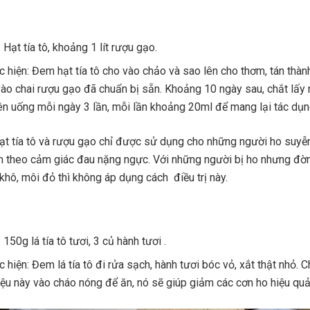
 Hạt tía tô, khoảng 1 lít rượu gạo.
c hiện: Đem hạt tía tô cho vào chảo và sao lên cho thơm, tán thàn
vào chai rượu gạo đã chuẩn bị sẵn. Khoảng 10 ngày sau, chắt lấy
ên uống mỗi ngày 3 lần, mỗi lần khoảng 20ml để mang lại tác dụng
hạt tía tô và rượu gạo chỉ được sử dụng cho những người ho suy
m theo cảm giác đau nặng ngực. Với những người bị ho nhưng đờ
khô, môi đỏ thì không áp dụng cách điều trị này.
 150g lá tía tô tươi, 3 củ hành tươi .
 hiện: Đem lá tía tô đi rửa sạch, hành tươi bóc vỏ, xắt thật nhỏ. C
iệu này vào cháo nóng để ăn, nó sẽ giúp giảm các cơn ho hiệu quả