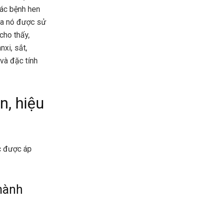
các bệnh hen
ủa nó được sử
cho thấy,
nxi, sắt,
 và đặc tính
n, hiệu
c được áp
thành