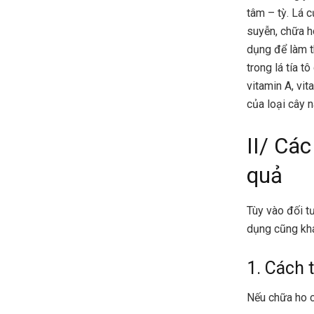
tâm – tỳ. Lá 
suyễn, chữa h
dụng để làm t
trong lá tía t
vitamin A, vit
của loại cây 
II/ Các
quả
Tùy vào đối t
dụng cũng khá
1. Cách t
Nếu chữa ho c