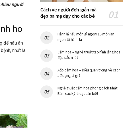
 nhiều người
Cách vẽ người đơn giản mà
đẹp ba mẹ dạy cho các bé
ệnh ho
Hành lá nấu món gì ngon! 15 món ăn
ngon từ hành lá
ng để nấu ăn
 bệnh, nhất là
Cắm hoa – Nghệ thuật tạo hình lẵng hoa
đặc sắc nhất
Xốp cắm hoa – Điều quan trọng về cách
sử dụng là gì ?
Nghệ thuật cắm hoa phong cách Nhật
Bản: các kỹ thuật cần biết