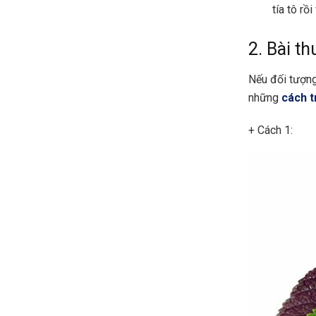
tía tô r
2. Bài t
Nếu đối tượng
những
cách t
+ Cách 1: