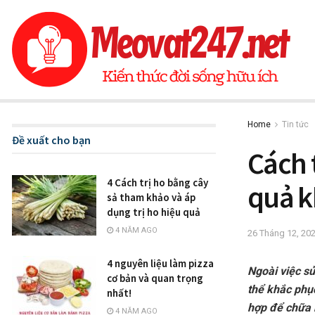
Home
Tin tức
Đề xuất cho bạn
Cách t
4 Cách trị ho bằng cây
quả k
sả tham khảo và áp
dụng trị ho hiệu quả
4 NĂM AGO
26 Tháng 12, 20
4 nguyên liệu làm pizza
Ngoài việc sử
cơ bản và quan trọng
thể khắc phụ
nhất!
hợp để chữa b
4 NĂM AGO