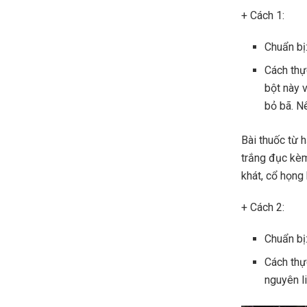
+ Cách 1:
Chuẩn bị:
Cách thự
bột này 
bỏ bã. N
Bài thuốc từ 
trắng đục kè
khát, cổ họng 
+ Cách 2:
Chuẩn bị:
Cách thực
nguyên l