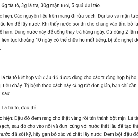
 6g tía tô, 3g lá trà, 30g mận tươi, 5 quả đại táo.
c hiện: Các nguyên liệu trên mang đi rửa sạch. Đại táo và mận tư
ấu lên để lấy nước. Khi thấy nước sôi thì cho chúng vào ấm, bỏ lá 
để hãm. Dùng nước này để uống thay trà hàng ngày. Cứ dùng 2 lần 
 liên tục khoảng 10 ngày có thể chữa ho mất tiếng, bị tắc nghẹt d
.
lá tía tô kết hợp với đậu đỏ được dùng cho các trường hợp bị ho
 tiêu chảy. Trị bệnh theo cách này cũng rất đơn giản, bạn chỉ cần
 sau:
 Lá tía tô, đậu đỏ
c hiện: Đậu đỏ đem rang cho thật vàng rồi tán thành bột mịn. Lá t
sạch, sau đó cho vào nồi và đun cùng với nước thật lâu để tạo thà
 nước đã sôi kỹ, hãy gạn bỏ xác và chắt lấy nước. Đem bột đậu đ