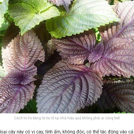
Cách trị ho bằng lá tía tô tại nhà hiệu quả không phải ai cũng biết
oại cây này có vị cay, tính ấm, không độc, có thể tác động vào cả