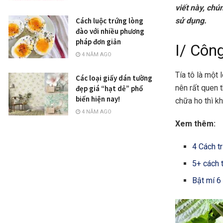
viết này, chú
sử dụng.
Cách luộc trứng lòng
đào với nhiều phương
pháp đơn giản
I/ Côn
4 NĂM AGO
Tía tô là một
Các loại giấy dán tường
nên rất quen t
đẹp giá “hạt dẻ” phổ
biến hiện nay!
chữa ho thì kh
4 NĂM AGO
Xem thêm:
4 Cách t
5+ cách 
Bật mí 6