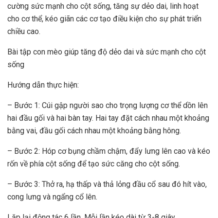
cường sức mạnh cho cột sống, tăng sự dẻo dai, linh hoạt
cho cơ thể, kéo giãn các cơ tạo điều kiện cho sự phát triển
chiều cao.
Bài tập con mèo giúp tăng độ dẻo dai và sức mạnh cho cột
sống
Hướng dẫn thực hiện:
– Bước 1: Cúi gập người sao cho trọng lượng cơ thể dồn lên
hai đầu gối và hai bàn tay. Hai tay đặt cách nhau một khoảng
bằng vai, đầu gối cách nhau một khoảng bằng hông.
– Bước 2: Hóp cơ bụng chầm chậm, đẩy lưng lên cao và kéo
rốn về phía cột sống để tạo sức căng cho cột sống.
– Bước 3: Thở ra, hạ thấp và thả lỏng đầu cổ sau đó hít vào,
cong lưng và ngẩng cổ lên.
Lặp lại động tác 6 lần. Mỗi lần kéo dài từ 3-8 giây.