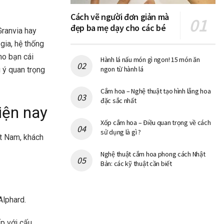
Cách vẽ người đơn giản mà
đẹp ba mẹ dạy cho các bé
ranvia hay
gia, hệ thống
ho bạn cái
Hành lá nấu món gì ngon! 15 món ăn
ngon từ hành lá
 ý quan trọng
Cắm hoa – Nghệ thuật tạo hình lẵng hoa
đặc sắc nhất
iện nay
Xốp cắm hoa – Điều quan trọng về cách
sử dụng là gì ?
ệt Nam, khách
Nghệ thuật cắm hoa phong cách Nhật
Bản: các kỹ thuật cần biết
Alphard.
ấp với cấu