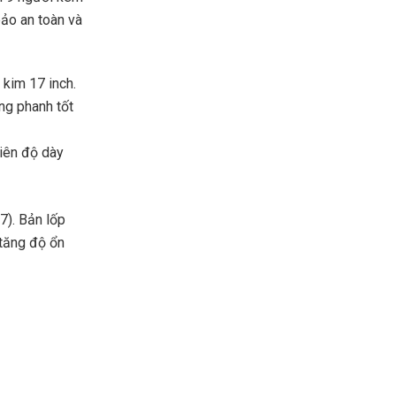
bảo an toàn và
 kim 17 inch.
ng phanh tốt
iên độ dày
7). Bản lốp
 tăng độ ổn