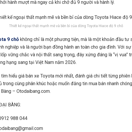
khởi hành mượt mà ngay cả khi chở đủ 9 người và hành lý.
Thiết kế ngoại thất mạnh mẽ và bền bỉ của dòng Toyota Hiace độ 9 chỗ
ota 9 chỗ
không chỉ là một phương tiện, mà là một khoản đầu tư s
h nghiệp và là người bạn đồng hành an toàn cho gia đình. Với sự
lốp vững chắc và nội thất sang trọng, đây xứng đáng là “vị vua” 
ụng hạng sang tại Việt Nam năm 2026.
tìm hiểu giá bán xe Toyota mới nhất, đánh giá chi tiết từng phiên
hủ trong cùng phân khúc hoặc muốn đăng tin mua bán nhanh chóng
i Bàng – Otodaibang.com.
 ĐẠI BÀNG:
 0912 988 044
odaibang@gmail.com