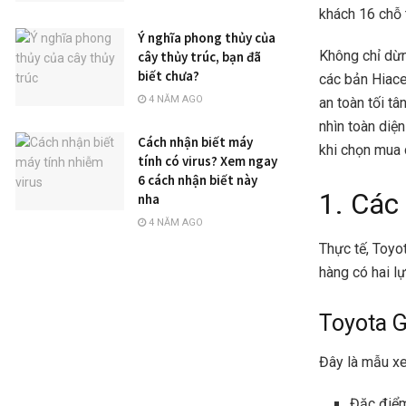
khách 16 chỗ 
Ý nghĩa phong thủy của
Không chỉ dừn
cây thủy trúc, bạn đã
biết chưa?
các bản Hiace
4 NĂM AGO
an toàn tối t
nhìn toàn diệ
Cách nhận biết máy
khi chọn mua 
tính có virus? Xem ngay
6 cách nhận biết này
1. Các
nha
4 NĂM AGO
Thực tế, Toyo
hàng có hai l
Toyota G
Đây là mẫu xe
Đặc điểm: