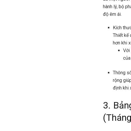
hành lý, bộ p
độ êm ái.
Kích thư
Thiết kế
hơn khi 
Với
của 
Thông số
rộng giú
định khi
3. Bản
(Tháng