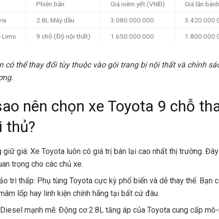
Phiên bản
Giá niêm yết (VNĐ)
Giá lăn bán
via
2.8L Máy dầu
3.080.000.000
3.420.000.
e Limo
9 chỗ (Độ nội thất)
1.650.000.000
1.800.000.
n có thể thay đổi tùy thuộc vào gói trang bị nội thất và chính sác
ơng.
 sao nên chọn xe Toyota 9 chỗ tha
i thủ?
giữ giá: Xe Toyota luôn có giá trị bán lại cao nhất thị trường. Đây
uan trọng cho các chủ xe.
ảo trì thấp: Phụ tùng Toyota cực kỳ phổ biến và dễ thay thế. Bạn 
mâm lốp hay linh kiện chính hãng tại bất cứ đâu.
Diesel mạnh mẽ: Động cơ 2.8L tăng áp của Toyota cung cấp mô-