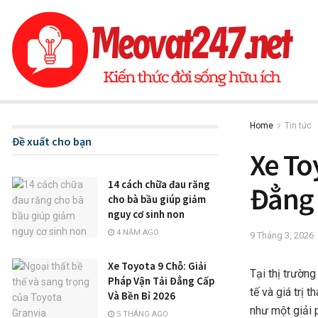
Home
Tin tức
Đề xuất cho bạn
Xe To
14 cách chữa đau răng
Đẳng 
cho bà bầu giúp giảm
nguy cơ sinh non
4 NĂM AGO
9 Tháng 3, 2026
Xe Toyota 9 Chỗ: Giải
Tại thị trường
Pháp Vận Tải Đẳng Cấp
tế và giá trị 
Và Bền Bỉ 2026
như một giải 
5 THÁNG AGO