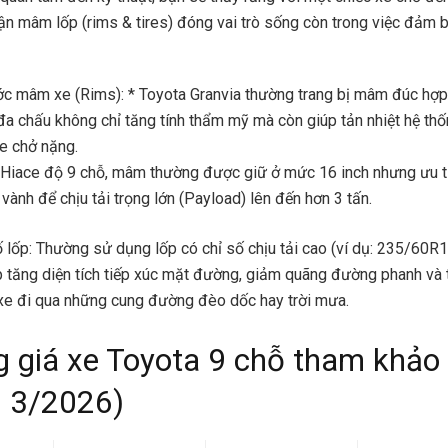
hận mâm lốp (rims & tires) đóng vai trò sống còn trong việc đảm 
ớc mâm xe (Rims): * Toyota Granvia thường trang bị mâm đúc hợp
 đa chấu không chỉ tăng tính thẩm mỹ mà còn giúp tản nhiệt hệ thố
xe chở nặng.
 Hiace độ 9 chỗ, mâm thường được giữ ở mức 16 inch nhưng ưu t
vành để chịu tải trọng lớn (Payload) lên đến hơn 3 tấn.
 lốp: Thường sử dụng lốp có chỉ số chịu tải cao (ví dụ: 235/60R1
p tăng diện tích tiếp xúc mặt đường, giảm quãng đường phanh và
 xe đi qua những cung đường đèo dốc hay trời mưa.
g giá xe Toyota 9 chỗ tham khảo
 3/2026)