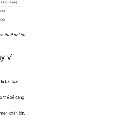
h (Tạm tính)
000
000
h thuế phí tại
y vì
 là bài toán
có thể dễ dàng
men xoắn lớn,