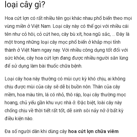
loại cây gì?
Hoa cứt lợn có rất nhiều tên gọi khác nhau phổ biến theo mọi
vùng miền ở Việt Nam. Loại cây này có thể gọi với nhiều cái
tên như cỏ hôi, cỏ cứt heo, cây bù xít, hoa ngũ sắc, … Đây là
một trong những loại cây mọc phổ biến ở khắp mọi tỉnh
thành ở Việt Nam ngay nay. Với nhiều công dụng tốt đối với
sức khỏe, cây hoa cứt lợn đang được nhiều người săn lùng
để sử dụng làm bài thuốc chữa bệnh.
Loại cây hoa này thường có mùi cực kỳ khó chịu, ai không
chịu được mùi của cây sẽ dễ bị buồn nôn. Thân của cây
mềm, hoa màu tím, lá có nhỏ, thô ráp, loại cây thường mọc
hoang, chủ yếu gần khu vực nhà ở. Đặc biệt, loài cây này
chống chịu về thời tiết rất tốt, dễ sinh sôi nảy nở ở bất kỳ
điều kiện nào.
Đa số người dân khi dùng cây
hoa cứt lợn chữa viêm