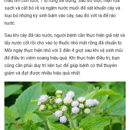
màu tím còn tươi, 1 lọ rỗng để đựng. Sau đó thực hiện rửa
sạch và cắt bỏ rễ và ngâm nước muối để sát khuẩn cây và
loại bỏ những ký sinh bám vào cây, sau đó vớt ra để ráo
nước.
Sau khi cây đã ráo nước, người bệnh cần thực hiện giã nát và
lấy nước cốt rồi cho vào lọ thuốc nhỏ mắt rỗng đã chuẩn bị.
Mỗi ngày thực hiện nhỏ với 3 đến 4 giọt sau khi vệ sinh mũi
để điều trị viêm xoang hiệu quả. Khi thực hiện điều trị, bạn
cũng cần phải duy trì liên tục để giúp bệnh có thể thuyên
giảm và đạt được nhiều hiệu quả nhất.