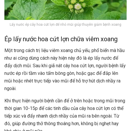
Lấy nước ép cây hoa cứt lợn để nhỏ mũi giúp thuyên giảm bệnh xoang
Ép lấy nước hoa cứt lợn chữa viêm xoang
Một trong cách trị liệu viêm xoang chủ yếu, phổ biến mà hầu
như ai cũng dùng cách này hiện này đó là ép lấy nước để
đẩy dịch mũi. Sau khi giã nát cây hoa cứt lợn, người bệnh lấy
nước ép rồi tầm vào tấm bông gòn, hoặc gạc để đắp lên
mũi hoặc nhét trực tiếp vào mũi để hỗ trợ hút dịch nhầy ra
ngoài.
Khi thực hiện người bệnh cần để ở trên hoặc trong mũi trong
thời gian 10-15p để các tinh dầu của cây hoa cứt lợn có thể
tiếp xúc và đẩy nhanh dịch nhầy của mũi ra bên ngoài. Từ
đó, giúp đường thở thông thoáng hơn, không bị nghẹt hay