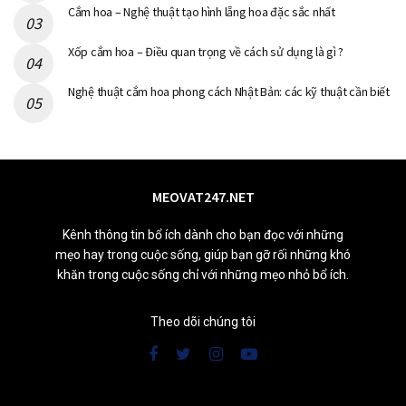
Cắm hoa – Nghệ thuật tạo hình lẵng hoa đặc sắc nhất
Xốp cắm hoa – Điều quan trọng về cách sử dụng là gì ?
Nghệ thuật cắm hoa phong cách Nhật Bản: các kỹ thuật cần biết
MEOVAT247.NET
Kênh thông tin bổ ích dành cho bạn đọc với những
mẹo hay trong cuộc sống, giúp bạn gỡ rối những khó
khăn trong cuộc sống chỉ với những mẹo nhỏ bổ ích.
Theo dõi chúng tôi