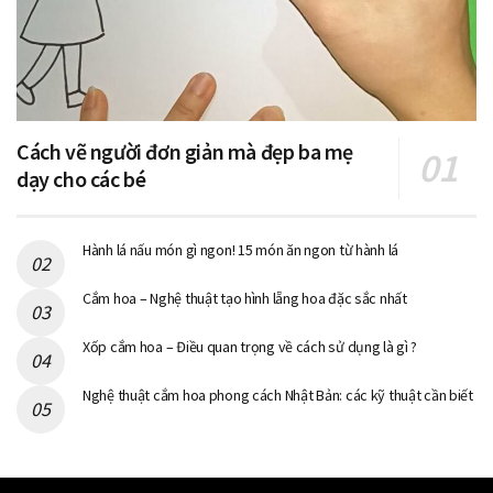
Cách vẽ người đơn giản mà đẹp ba mẹ
dạy cho các bé
Hành lá nấu món gì ngon! 15 món ăn ngon từ hành lá
Cắm hoa – Nghệ thuật tạo hình lẵng hoa đặc sắc nhất
Xốp cắm hoa – Điều quan trọng về cách sử dụng là gì ?
Nghệ thuật cắm hoa phong cách Nhật Bản: các kỹ thuật cần biết