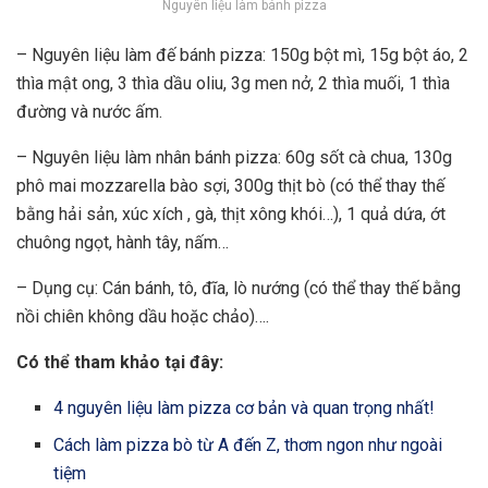
Nguyên liệu làm bánh pizza
– Nguyên liệu làm đế bánh pizza: 150g bột mì, 15g bột áo, 2
thìa mật ong, 3 thìa dầu oliu, 3g men nở, 2 thìa muối, 1 thìa
đường và nước ấm.
– Nguyên liệu làm nhân bánh pizza: 60g sốt cà chua, 130g
phô mai mozzarella bào sợi, 300g thịt bò (có thể thay thế
bằng hải sản, xúc xích , gà, thịt xông khói…), 1 quả dứa, ớt
chuông ngọt, hành tây, nấm…
– Dụng cụ: Cán bánh, tô, đĩa, lò nướng (có thể thay thế bằng
nồi chiên không dầu hoặc chảo)….
Có thể tham khảo tại đây:
4 nguyên liệu làm pizza cơ bản và quan trọng nhất!
Cách làm pizza bò từ A đến Z, thơm ngon như ngoài
tiệm