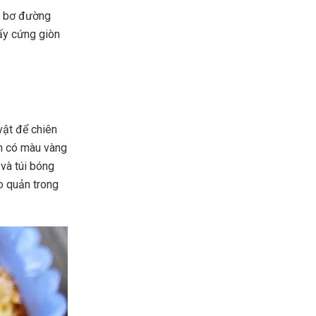
ẩm bơ đường
ấy cứng giòn
vật để chiên
nh có màu vàng
 và túi bóng
o quản trong