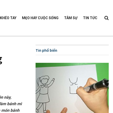
KHÉO TAY
MẸO HAY CUỘC SỐNG
TÂM SỰ
TIN TỨC
Tin phổ biến
g
n này,
 làm bánh mì
ra món bánh