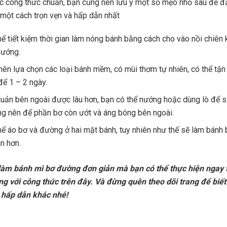
c công thức chuẩn, bạn cũng nên lưu ý một số mẹo nhỏ sau để 
một cách trọn vẹn và hấp dẫn nhất
hể tiết kiệm thời gian làm nóng bánh bằng cách cho vào nồi chiên
nướng.
nên lựa chọn các loại bánh mềm, có mùi thơm tự nhiên, có thể tận
để 1 – 2 ngày.
uản bên ngoài được lâu hơn, bạn có thể nướng hoặc dùng lò để 
ng nên để phần bơ còn ướt và áng bóng bên ngoài.
hể áo bơ và đường ở hai mặt bánh, tuy nhiên như thế sẽ làm bánh 
án hơn.
 làm bánh mì bơ đường đơn giản mà bạn có thể thực hiện ngay 
g với công thức trên đây. Và đừng quên theo dõi trang để biế
hấp dẫn khác nhé!