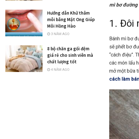
mì bơ đường 
Hướng dẫn Khử thâm
môi bằng Mật Ong Giúp
1. Đôi
Môi Hồng Hào
3 NĂM AGO
Bánh mì bơ đư
sẽ phết bơ đư
8 bộ chăn ga gối đệm
“cách điệu”. 
giá rẻ cho sinh viên mà
chất lượng tốt
các món lẩu h
4 NĂM AGO
mở một bữa ti
cách làm bá