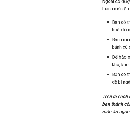
Ngoài có đượ
thành món ăn 
Bạn có t
hoặc lò 
Bánh mì 
bánh cũ 
Để bảo q
khô, khô
Bạn có t
dễ bị ng
Trên là cách
bạn thành côn
món ăn ngon 