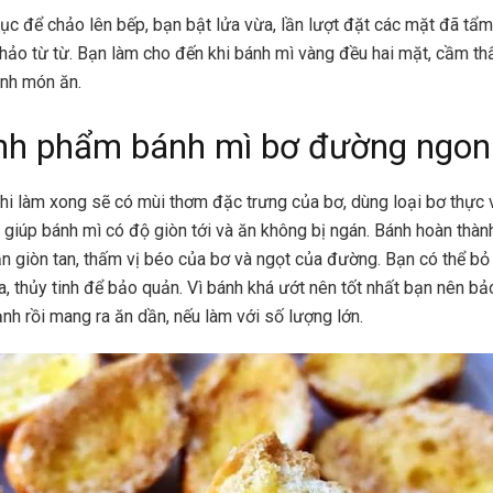
tục để chảo lên bếp, bạn bật lửa vừa, lần lượt đặt các mặt đã t
hảo từ từ. Bạn làm cho đến khi bánh mì vàng đều hai mặt, cầm th
ành món ăn.
nh phẩm bánh mì bơ đường ngon
hi làm xong sẽ có mùi thơm đặc trưng của bơ, dùng loại bơ thực 
ẽ giúp bánh mì có độ giòn tới và ăn không bị ngán. Bánh hoàn thà
ăn giòn tan, thấm vị béo của bơ và ngọt của đường. Bạn có thể bỏ
, thủy tinh để bảo quản. Vì bánh khá ướt nên tốt nhất bạn nên bả
ạnh rồi mang ra ăn dần, nếu làm với số lượng lớn.