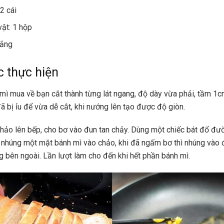
2 cái
vật: 1 hộp
rắng
 thực hiện
mì mua về bạn cắt thành từng lát ngang, độ dày vừa phải, tầm 1
ã bị ỉu để vừa dễ cắt, khi nướng lên tạo được độ giòn.
hảo lên bếp, cho bơ vào đun tan chảy. Dùng một chiếc bát đổ đườ
n nhúng một mặt bánh mì vào chảo, khi đã ngấm bơ thì nhúng vào
 bên ngoài. Lần lượt làm cho đến khi hết phần bánh mì.