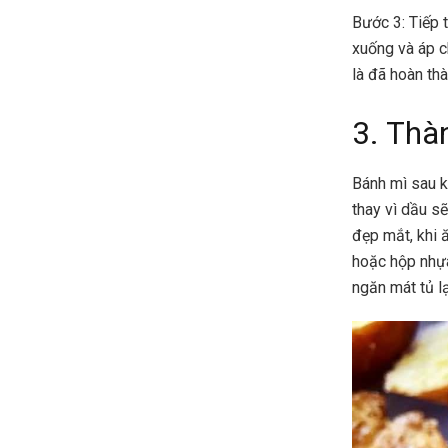
Bước 3: Tiếp 
xuống và áp c
là đã hoàn th
3. Thà
Bánh mì sau k
thay vì dầu s
đẹp mắt, khi 
hoặc hộp nhựa
ngăn mát tủ l