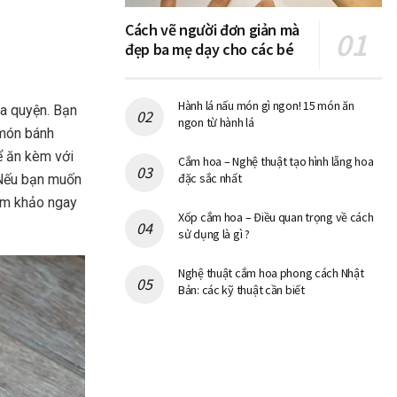
Cách vẽ người đơn giản mà
đẹp ba mẹ dạy cho các bé
Hành lá nấu món gì ngon! 15 món ăn
a quyện. Bạn
ngon từ hành lá
 món bánh
ể ăn kèm với
Cắm hoa – Nghệ thuật tạo hình lẵng hoa
đặc sắc nhất
 Nếu bạn muốn
am khảo ngay
Xốp cắm hoa – Điều quan trọng về cách
sử dụng là gì ?
Nghệ thuật cắm hoa phong cách Nhật
Bản: các kỹ thuật cần biết