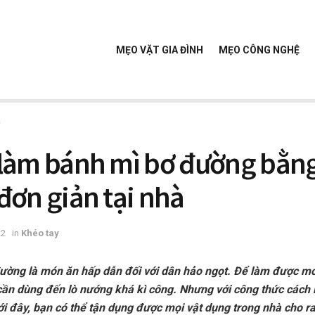
MẸO VẶT GIA ĐÌNH
MẸO CÔNG NGHỆ
y
làm bánh mì bơ đường bằn
đơn giản tại nhà
22
in
Khéo tay
ường là món ăn hấp dẫn đối với dân hảo ngọt. Để làm được mó
cần dùng đến lò nướng khá kì công. Nhưng với công thức cách
i đây, bạn có thể tận dụng được mọi vật dụng trong nhà cho 