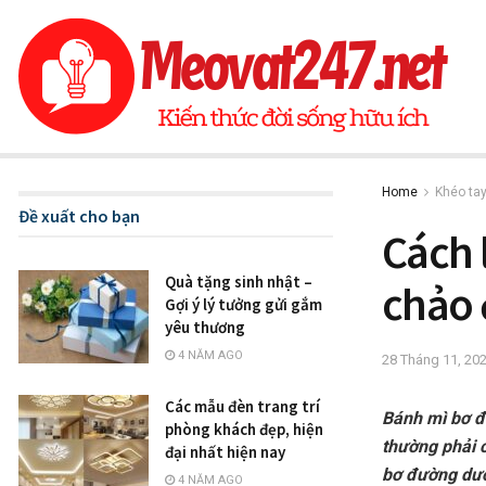
Home
Khéo ta
Đề xuất cho bạn
Cách 
Quà tặng sinh nhật –
chảo 
Gợi ý lý tưởng gửi gắm
yêu thương
4 NĂM AGO
28 Tháng 11, 20
Các mẫu đèn trang trí
Bánh mì bơ đ
phòng khách đẹp, hiện
thường phải 
đại nhất hiện nay
bơ đường dướ
4 NĂM AGO