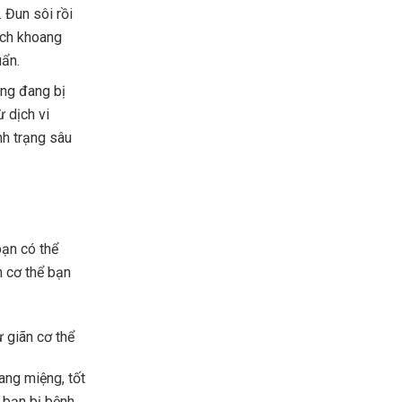
 Đun sôi rồi
ạch khoang
uẩn.
ăng đang bị
ừ dịch vi
nh trạng sâu
bạn có thể
n cơ thể bạn
 giãn cơ thể
ang miệng, tốt
 bạn bị bệnh