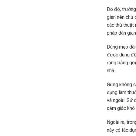
Do đó, trường
gian nên chủ 
các thủ thuật
pháp dân gian
Dùng mẹo dân 
được dùng đều
răng bằng gừn
nhà.
Gừng không ch
dụng làm thuố
và ngoài. Sử 
cảm giác khó 
Ngoài ra, tro
này có tác dụ