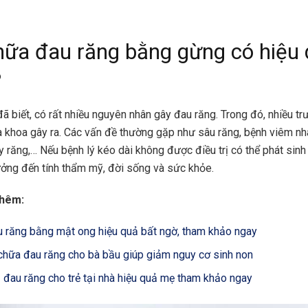
ữa đau răng bằng gừng có hiệu
?
ã biết, có rất nhiều nguyên nhân gây đau răng. Trong đó, nhiều t
a khoa gây ra. Các vấn đề thường gặp như sâu răng, bệnh viêm nh
y răng,… Nếu bệnh lý kéo dài không được điều trị có thể phát sinh
ởng đến tính thẩm mỹ, đời sống và sức khỏe.
thêm:
 răng bằng mật ong hiệu quả bất ngờ, tham khảo ngay
chữa đau răng cho bà bầu giúp giảm nguy cơ sinh non
rị đau răng cho trẻ tại nhà hiệu quả mẹ tham khảo ngay