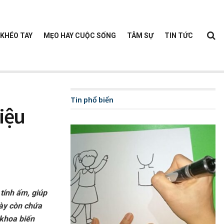
KHÉO TAY
MẸO HAY CUỘC SỐNG
TÂM SỰ
TIN TỨC
Tin phổ biến
iệu
tính ấm, giúp
này còn chứa
 khoa biến