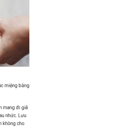
úc miệng bằng
n mang đi giã
au nhức. Lưu
ăn không cho