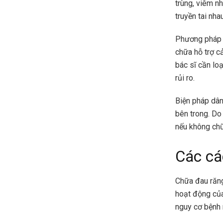
trùng, viêm n
truyền tai nha
Phương pháp d
chữa hỗ trợ cả
bác sĩ cần lo
rủi ro.
Biện pháp dân
bên trong. Do
nếu không chữ
Các cá
Chữa đau răng
hoạt động của
nguy cơ bệnh n