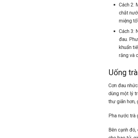
Cách 2: 
chắt nướ
miệng tố
Cách 3: 
đau. Phươ
khuẩn ti
răng và 
Uống tr
Cơn đau nhức 
dùng một lý t
thư giãn hơn,
Pha nước trà 
Bên cạnh đó, 
cho bao tử, g