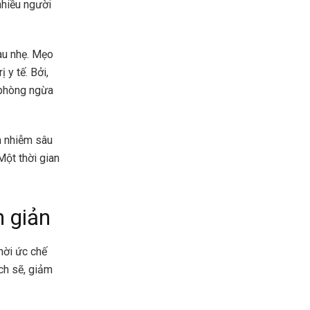
nhiều người
au nhẹ. Mẹo
 y tế. Bởi,
ể phòng ngừa
m nhiễm sâu
Một thời gian
 giản
hời ức chế
ch sẽ, giảm