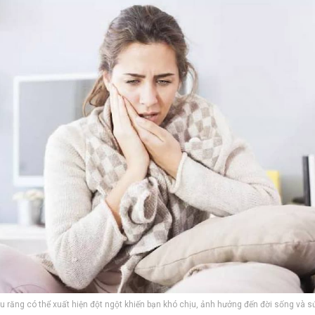
u răng có thể xuất hiện đột ngột khiến bạn khó chịu, ảnh hưởng đến đời sống và s