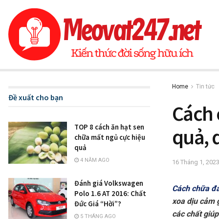
Home
Tin tức
Đề xuất cho bạn
Cách 
TOP 8 cách ăn hạt sen
quả, 
chữa mất ngủ cực hiệu
quả
4 NĂM AGO
16 Tháng 1, 202
Đánh giá Volkswagen
Cách chữa đ
Polo 1.6 AT 2016: Chất
xoa dịu cảm 
Đức Giá “Hời”?
các chất giú
5 THÁNG AGO