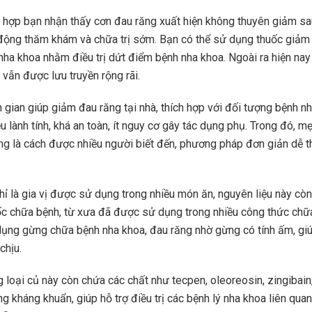
 hợp bạn nhận thấy cơn đau răng xuất hiện không thuyên giảm sa
động thăm khám và chữa trị sớm. Bạn có thể sử dụng thuốc giảm
 nha khoa nhằm điều trị dứt điểm bệnh nha khoa. Ngoài ra hiện nay
 vẫn được lưu truyền rộng rãi.
gian giúp giảm đau răng tại nhà, thích hợp với đối tượng bệnh nh
 lành tính, khá an toàn, ít nguy cơ gây tác dụng phụ. Trong đó, 
g là cách được nhiều người biết đến, phương pháp đơn giản dễ th
ỉ là gia vị được sử dụng trong nhiều món ăn, nguyên liệu này cò
c chữa bệnh, từ xưa đã được sử dụng trong nhiều công thức chữ
dụng gừng chữa bệnh nha khoa, đau răng nhờ gừng có tính ấm, giú
chịu.
ng loại củ này còn chứa các chất như tecpen, oleoreosin, zingibai
ng kháng khuẩn, giúp hỗ trợ điều trị các bệnh lý nha khoa liên qua