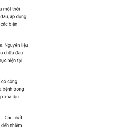
u một thời
 đau, áp dụng
 các biện
a. Nguyên liệu
mẹo chữa đau
ực hiện tại
n có công
a bệnh trong
p xoa dịu
n,… Các chất
n đến nhiễm