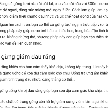
Mang củ gừng tươi rửa rồi cắt lát, cho vào nồi nấu với 300ml nước.
c để nguội, dùng súc miệng mỗi ngày 2 lần. Cách làm giúp làm s
t hơn, giảm triệu chứng đau nhức và ức chế hoạt động của hại kh
Ngoài hai cách trên, bạn có thể củ gừng tươi ngậm trực tiếp vào r
ng pháp này giúp nước bọt tiết ra nhiều hơn, trung hòa độc tính t
ết ra. Không những thế, phương pháp này còn giúp bạn cản thiện tì
các vấn đề liên quan khác.
à gừng giảm đau răng
răng khiến cho bạn cảm thấy khó chịu, không tập trung. Lúc này 
rà gừng uống để xoa dịu cảm giác khó chịu. Uống trà ừng ấm khiế
 giảm tình trạng đau nhức, căng thẳng cơ thể,…
gừng uống khi bị đau răng giúp bạn xoa dịu cảm giác khó chịu, thư
các chất có trong gừng còn hỗ trợ giảm sưng viêm, làm sạch kho
iúp làm ấm bụng, tiêu diệt hại khuẩn đường tiêu hóa,… Trường hợp