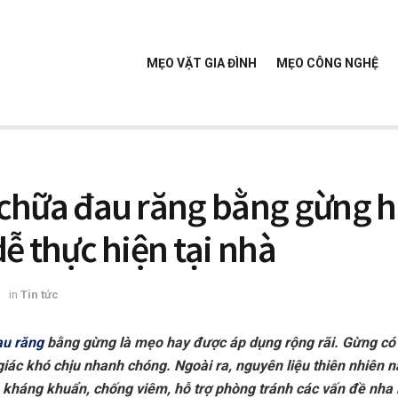
MẸO VẶT GIA ĐÌNH
MẸO CÔNG NGHỆ
chữa đau răng bằng gừng h
dễ thực hiện tại nhà
3
in
Tin tức
au răng
bằng gừng là mẹo hay được áp dụng rộng rãi. Gừng có 
giác khó chịu nhanh chóng. Ngoài ra, nguyên liệu thiên nhiên 
p kháng khuẩn, chống viêm, hỗ trợ phòng tránh các vấn đề nha