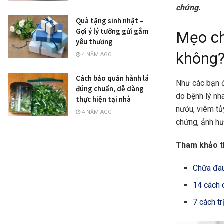
chứng.
Quà tặng sinh nhật –
Gợi ý lý tưởng gửi gắm
Mẹo ch
yêu thương
không
4 NĂM AGO
Cách bảo quản hành lá
Như các bạn đ
đúng chuẩn, dễ dàng
do bệnh lý nh
thực hiện tại nhà
nướu, viêm tủ
4 NĂM AGO
chứng, ảnh hư
Tham khảo 
Chữa đau
14 cách 
7 cách t