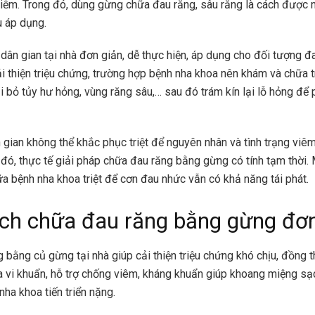
hiễm. Trong đó, dùng gừng chữa đau răng, sâu răng là cách được 
u áp dụng.
ân gian tại nhà đơn giản, dễ thực hiện, áp dụng cho đối tượng đ
i thiện triệu chứng, trường hợp bệnh nha khoa nên khám và chữa trị
ại bỏ tủy hư hỏng, vùng răng sâu,… sau đó trám kín lại lỗ hỏng đ
 gian không thể khắc phục triệt để nguyên nhân và tình trạng viê
 đó, thực tế giải pháp chữa đau răng bằng gừng có tính tạm thời. 
a bệnh nha khoa triệt để cơn đau nhức vẫn có khả năng tái phát.
ch chữa đau răng bằng gừng đơn
 bằng củ gừng tại nhà giúp cải thiện triệu chứng khó chịu, đồng t
 vi khuẩn, hỗ trợ chống viêm, kháng khuẩn giúp khoang miệng sạ
ha khoa tiến triển nặng.