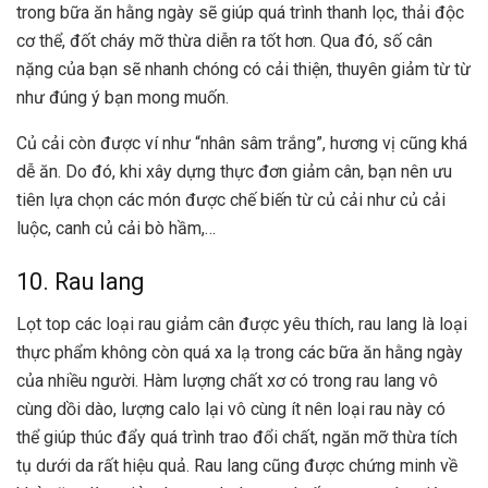
trong bữa ăn hằng ngày sẽ giúp quá trình thanh lọc, thải độc
cơ thể, đốt cháy mỡ thừa diễn ra tốt hơn. Qua đó, số cân
nặng của bạn sẽ nhanh chóng có cải thiện, thuyên giảm từ từ
như đúng ý bạn mong muốn.
Củ cải còn được ví như “nhân sâm trắng”, hương vị cũng khá
dễ ăn. Do đó, khi xây dựng
thực đơn giảm cân
, bạn nên ưu
tiên lựa chọn các món được chế biến từ củ cải như củ cải
luộc, canh củ cải bò hầm,…
10. Rau lang
Lọt top các loại rau giảm cân được yêu thích, rau lang là loại
thực phẩm không còn quá xa lạ trong các bữa ăn hằng ngày
của nhiều người. Hàm lượng chất xơ có trong rau lang vô
cùng dồi dào, lượng calo lại vô cùng ít nên loại rau này có
thể giúp thúc đẩy quá trình trao đổi chất, ngăn mỡ thừa tích
tụ dưới da rất hiệu quả. Rau lang cũng được chứng minh về