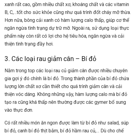
xanh rất cao, gồm nhiều chất xơ, khoáng chất và các vitamin
B, C,…tốt cho sức khỏe cũng như quá trình đốt cháy mỡ thừa.
Hơn nữa, bông cải xanh có hàm lượng calo thấp, giúp cơ thể
ngăn ngừa tình trạng dự trữ mỡ. Ngoài ra, sử dụng loại thực
phẩm này còn rất có lợi cho hệ tiêu hóa, ngăn ngừa và cải
thiện tình trạng đầy hơi.
3. Các loại rau giảm cân – Bí đỏ
Nằm trong top các loại rau củ giảm cân được nhiều chuyên
gia gợi ý đó chính là bí đỏ. Trong thành phần của bí đỏ chứa
lượng lớn chất xơ cần thiết cho quá trình giảm cân và cải
thiện vóc dáng. Không những vậy, hàm lượng calo mà bí đỏ
tạo ra cũng khá thấp nên thường được các gymer bổ sung
vào thực đơn.
Có rất nhiều món ăn ngon được làm từ bí đỏ như salad, súp
bí đỏ, canh bí đỏ thịt bằm, bí đỏ hầm rau củ,… Dù cho chế