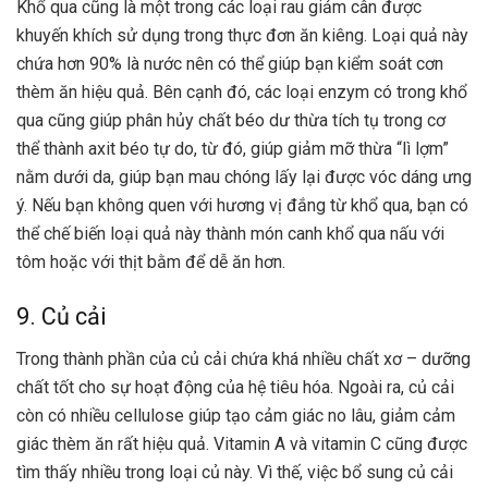
Khổ qua cũng là một trong các loại rau giảm cân được
khuyến khích sử dụng trong thực đơn ăn kiêng. Loại quả này
chứa hơn 90% là nước nên có thể giúp bạn kiểm soát cơn
thèm ăn hiệu quả. Bên cạnh đó, các loại enzym có trong khổ
qua cũng giúp phân hủy chất béo dư thừa tích tụ trong cơ
thể thành axit béo tự do, từ đó, giúp giảm mỡ thừa “lì lợm”
nằm dưới da, giúp bạn mau chóng lấy lại được vóc dáng ưng
ý. Nếu bạn không quen với hương vị đắng từ khổ qua, bạn có
thể chế biến loại quả này thành món canh khổ qua nấu với
tôm hoặc với thịt bằm để dễ ăn hơn.
9. Củ cải
Trong thành phần của củ cải chứa khá nhiều chất xơ – dưỡng
chất tốt cho sự hoạt động của hệ tiêu hóa. Ngoài ra, củ cải
còn có nhiều cellulose giúp tạo cảm giác no lâu, giảm cảm
giác thèm ăn rất hiệu quả. Vitamin A và vitamin C cũng được
tìm thấy nhiều trong loại củ này. Vì thế, việc bổ sung củ cải