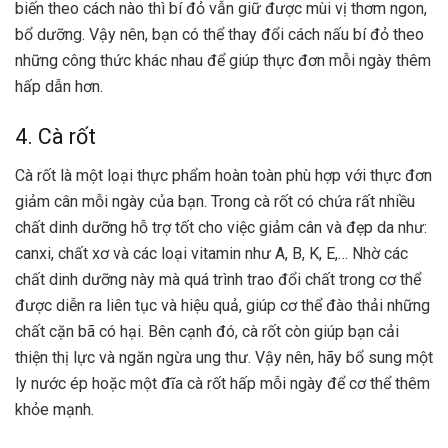
biến theo cách nào thì bí đỏ vẫn giữ được mùi vị thơm ngon,
bổ dưỡng. Vậy nên, bạn có thể thay đổi cách nấu bí đỏ theo
những công thức khác nhau để giúp thực đơn mỗi ngày thêm
hấp dẫn hơn.
4. Cà rốt
Cà rốt là một loại thực phẩm hoàn toàn phù hợp với thực đơn
giảm cân mỗi ngày của bạn. Trong cà rốt có chứa rất nhiều
chất dinh dưỡng hỗ trợ tốt cho việc giảm cân và đẹp da như:
canxi, chất xơ và các loại vitamin như A, B, K, E,… Nhờ các
chất dinh dưỡng này mà quá trình trao đổi chất trong cơ thể
được diễn ra liên tục và hiệu quả, giúp cơ thể đào thải những
chất cặn bã có hại. Bên cạnh đó, cà rốt còn giúp bạn cải
thiện thị lực và ngăn ngừa ung thư. Vậy nên, hãy bổ sung một
ly nước ép hoặc một đĩa cà rốt hấp mỗi ngày để cơ thể thêm
khỏe mạnh.