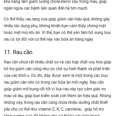
khả năng làm giảm lượng cholesterol xấu trong máu, giúp
ngăn ngừa các bệnh liên quan đến hệ tim mạch.
Có thể thấy, rau lang vừa giúp giảm cân hiệu quả, không gây
nhiều tác dụng phụ, không khiến bạn cảm thấy chóng mặt
hoặc mệt mỏi khi ăn. Vì thế, bạn có thể yên tâm bổ sung loại
rau có lợi đối với cơ thể này vào bữa ăn hằng ngày.
11. Rau cần
Rau cần chứa rất nhiều chất xơ và các hợp chất oxy hóa giúp
hỗ trợ giảm cân cũng như ức chế sự hình thành và phát triển
của các khối u. Do đó, đây được xem là một trong các loại
rau giảm cân nên có trong các bữa ăn mỗi ngày. Rau cần
giúp giảm mỡ bụng rất tốt vì loại rau này tạo cảm giác no
mau và lâu, giúp bạn kiểm soát cơn thèm ăn hiệu quả. Không
những vậy, trong rau cần cũng chứa nhiều dưỡng chất thiết
yếu cho cơ thể như vitamin E, K, C, carotene,.. giúp hỗ trợ
tăng cường sức đề kháng cho cơ thể từ sâu bên trong.