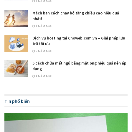
4 NĂM AGO
Mách bạn cách chạy bộ tăng chiều cao hiệu quả
nhất!
4 NĂM AGO
Dịch vụ hosting tại Choweb.com.vn – Giải pháp lưu
trữ tối ưu
2 NĂM AGO
5 cách chữa mất ngủ bằng mật ong hiệu quả nên áp
dụng
4 NĂM AGO
Tin phổ biến