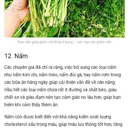
Rau cần giúp giảm mỡ thừa ở bụng – các loại rau giảm cân
12. Nấm
Các chuyên gia đã chỉ ra rằng, việc bổ sung các loại nấm
như nấm kim chi, nấm mèo, nấm đùi gà, hay nấm rơm trong
các bữa ăn hằng ngày giúp cải thiện vấn đề về cân nặng.
Hầu hết các loại nấm chứa rất ít đường và chất béo, giàu
chất xơ và giàu đạm nên tạo cảm giác no lâu hơn, giúp bạn
hiếm khi cảm thấy thèm ăn.
Nấm còn được biết đến với khả năng kiểm soát lượng
cholesterol xấu trong máu, giúp máu lưu thông tốt hơn, tăng