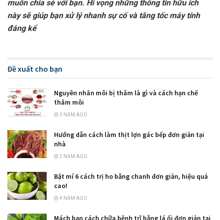
muốn chia sẻ với bạn. Hi vọng những thông tin hữu ích
này sẽ giúp bạn xử lý nhanh sự cố và tăng tốc máy tính
đáng kể
Đề xuất cho bạn
Nguyên nhân môi bị thâm là gì và cách hạn chế
thâm môi
3 NĂM AGO
Hướng dẫn cách làm thịt lợn gác bếp đơn giản tại
nhà
2 NĂM AGO
Bật mí 6 cách trị ho bằng chanh đơn giản, hiệu quả
cao!
4 NĂM AGO
Mách bạn cách chữa bệnh trĩ bằng lá ổi đơn giản tại