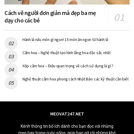
Cách vẽ người đơn giản mà đẹp ba mẹ
dạy cho các bé
Hành lá nấu món gì ngon! 15 món ăn ngon từ hành lá
Cắm hoa – Nghệ thuật tạo hình lẵng hoa đặc sắc nhất
Xốp cắm hoa – Điều quan trọng về cách sử dụng là gì ?
Nghệ thuật cắm hoa phong cách Nhật Bản: các kỹ thuật cần biết
MEOVAT247.NET
Kênh thông tin bổ ích dành cho bạn đọc với những
mẹo hay trong cuộc sống, giúp bạn gỡ rối những khó