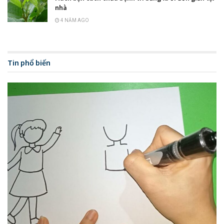
nhà
4 NĂM AGO
Tin phổ biến