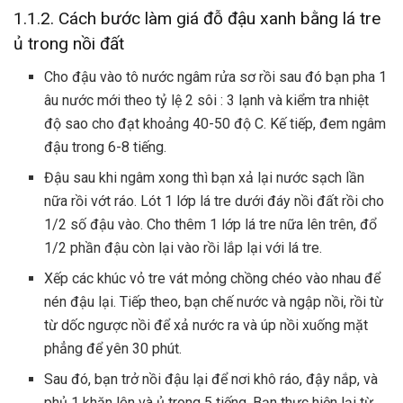
1.1.2. Cách bước làm giá đỗ đậu xanh bằng lá tre
ủ trong nồi đất
Cho đậu vào tô nước ngâm rửa sơ rồi sau đó bạn pha 1
âu nước mới theo tỷ lệ 2 sôi : 3 lạnh và kiểm tra nhiệt
độ sao cho đạt khoảng 40-50 độ C. Kế tiếp, đem ngâm
đậu trong 6-8 tiếng.
Đậu sau khi ngâm xong thì bạn xả lại nước sạch lần
nữa rồi vớt ráo. Lót 1 lớp lá tre dưới đáy nồi đất rồi cho
1/2 số đậu vào. Cho thêm 1 lớp lá tre nữa lên trên, đổ
1/2 phần đậu còn lại vào rồi lắp lại với lá tre.
Xếp các khúc vỏ tre vát mỏng chồng chéo vào nhau để
nén đậu lại. Tiếp theo, bạn chế nước và ngập nồi, rồi từ
từ dốc ngược nồi để xả nước ra và úp nồi xuống mặt
phẳng để yên 30 phút.
Sau đó, bạn trở nồi đậu lại để nơi khô ráo, đậy nắp, và
phủ 1 khăn lên và ủ trong 5 tiếng. Bạn thực hiện lại từ