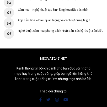
Cắm hoa – Nghệ thuật tạo hình lẵng hoa đặc sắc nhất
Xốp cắm hoa – Điều quan trọng về cách sử dụng là gì ?
Nghệ thuật cắm hoa phong cách Nhật Bản: các kỹ thuật cần biết
MEOVAT247.NET
Kênh thông tin bổ ích dành cho bạn đọc với những
mẹo hay trong cuộc sống, giúp bạn gỡ rối những khó
khăn trong cuộc sống chỉ với những mẹo nhỏ bổ ích.
Theo dõi chúng tôi