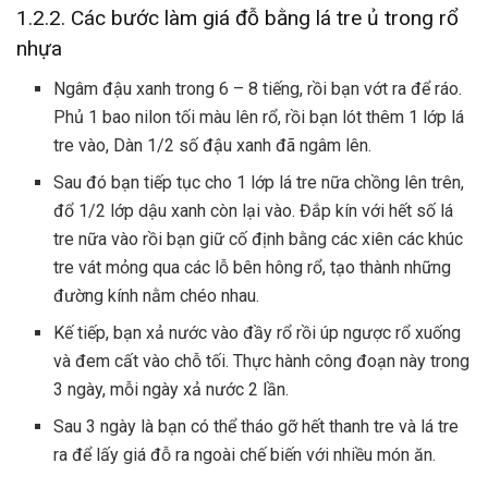
1.2.2. Các bước làm giá đỗ bằng lá tre ủ trong rổ
nhựa
Ngâm đậu xanh trong 6 – 8 tiếng, rồi bạn vớt ra để ráo.
Phủ 1 bao nilon tối màu lên rổ, rồi bạn lót thêm 1 lớp lá
tre vào, Dàn 1/2 số đậu xanh đã ngâm lên.
Sau đó bạn tiếp tục cho 1 lớp lá tre nữa chồng lên trên,
đổ 1/2 lớp dậu xanh còn lại vào. Đắp kín với hết số lá
tre nữa vào rồi bạn giữ cố định bằng các xiên các khúc
tre vát mỏng qua các lỗ bên hông rổ, tạo thành những
đường kính nằm chéo nhau.
Kế tiếp, bạn xả nước vào đầy rổ rồi úp ngược rổ xuống
và đem cất vào chỗ tối. Thực hành công đoạn này trong
3 ngày, mỗi ngày xả nước 2 lần.
Sau 3 ngày là bạn có thể tháo gỡ hết thanh tre và lá tre
ra để lấy giá đỗ ra ngoài chế biến với nhiều món ăn.