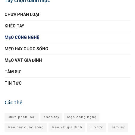
Tùy chọn danh mục
CHƯA PHÂN LOẠI
KHÉO TAY
MẸO CÔNG NGHỆ
MẸO HAY CUỘC SỐNG
MẸO VẶT GIA ĐÌNH
TÂM SỰ
TIN TỨC
Các thẻ
Chưa phân loại
Khéo tay
Mẹo công nghệ
Mẹo hay cuộc sống
Mẹo vặt gia đình
Tin tức
Tâm sự