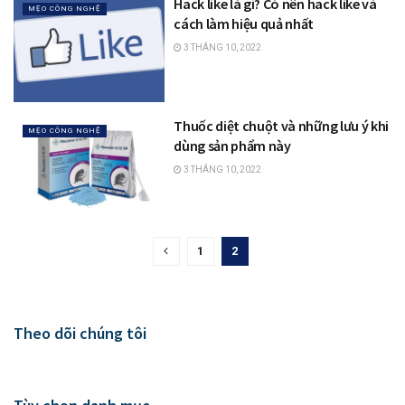
Hack like là gì? Có nên hack like và
MẸO CÔNG NGHỆ
cách làm hiệu quả nhất
3 THÁNG 10, 2022
Thuốc diệt chuột và những lưu ý khi
MẸO CÔNG NGHỆ
dùng sản phẩm này
3 THÁNG 10, 2022
1
2
Theo dõi chúng tôi