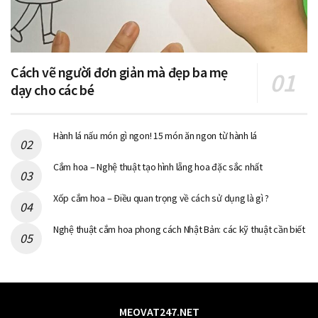
Cách vẽ người đơn giản mà đẹp ba mẹ
dạy cho các bé
Hành lá nấu món gì ngon! 15 món ăn ngon từ hành lá
Cắm hoa – Nghệ thuật tạo hình lẵng hoa đặc sắc nhất
Xốp cắm hoa – Điều quan trọng về cách sử dụng là gì ?
Nghệ thuật cắm hoa phong cách Nhật Bản: các kỹ thuật cần biết
MEOVAT247.NET