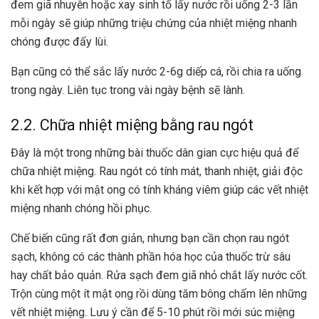
đem giã nhuyễn hoặc xay sinh tố lấy nước rồi uống 2-3 lần
mỗi ngày sẽ giúp những triệu chứng của nhiệt miệng nhanh
chóng được đẩy lùi.
Bạn cũng có thể sắc lấy nước 2-6g diếp cá, rồi chia ra uống
trong ngày. Liên tục trong vài ngày bệnh sẽ lành.
2.2. Chữa nhiệt miệng bằng rau ngót
Đây là một trong những bài thuốc dân gian cực hiệu quả để
chữa nhiệt miệng. Rau ngót có tính mát, thanh nhiệt, giải độc
khi kết hợp với mật ong có tính kháng viêm giúp các vết nhiệt
miệng nhanh chóng hồi phục.
Chế biến cũng rất đơn giản, nhưng bạn cần chọn rau ngót
sạch, không có các thành phần hóa học của thuốc trừ sâu
hay chất bảo quản. Rửa sạch đem giã nhỏ chắt lấy nước cốt.
Trộn cùng một ít mật ong rồi dùng tăm bông chấm lên những
vết nhiệt miệng. Lưu ý cần để 5-10 phút rồi mới súc miệng